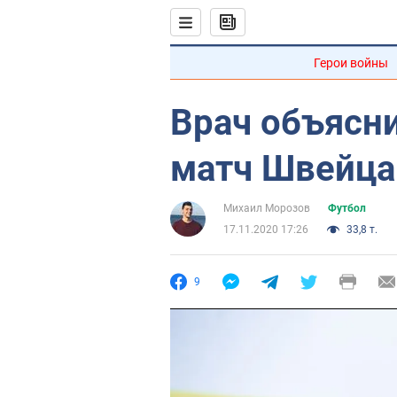
Герои войны
Врач объясн
матч Швейца
Михаил Морозов
Футбол
17.11.2020 17:26
33,8 т.
9