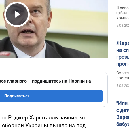
В выс
субаль
компл
Play Video
протяж
5.08.20
Жара
на с
гроз
прогн
ожид
Совсе
пого
постеп
рсе главного – подпишитесь на Новини на
5.08.20
Подписаться
"Или
с дет
Заре
рн Роджер Харшталль заявил, что
бабу
в сборной Украины вышла из-под