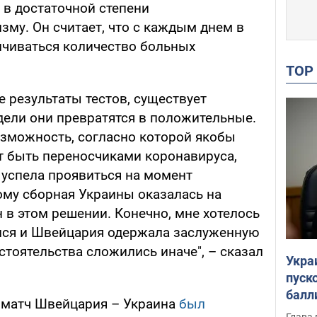
 в достаточной степени
зму. Он считает, что с каждым днем в
чиваться количество больных
TO
 результаты тестов, существует
едели они превратятся в положительные.
зможность, согласно которой якобы
 быть переносчиками коронавируса,
 успела проявиться на момент
ому сборная Украины оказалась на
н в этом решении. Конечно, мне хотелось
лся и Швейцария одержала заслуженную
бстоятельства сложились иначе", – сказал
Укра
пуск
балл
, матч Швейцария – Украина
был
пров
Глава 