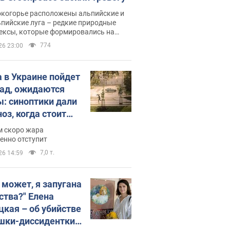
окогорье расположены альпийские и
пийские луга – редкие природные
ексы, которые формировались на
ении сотен лет
774
26 23:00
 в Украине пойдет
пад, ожидаются
ы: синоптики дали
оз, когда стоит
ать изменения
м скоро жара
ды
енно отступит
7,0 т.
26 14:59
, может, я запугана
ства?" Елена
цкая – об убийстве
шки-диссидентки