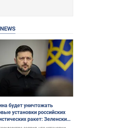
P NEWS
ина будет уничтожать
овые установки российских
истических ракет: Зеленский
ел заседание СНБО
государства заявил, что установки