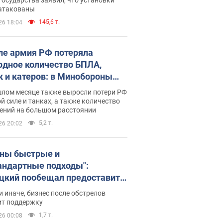
 атакованы
145,6 т.
26 18:04
ле армия РФ потеряла
рдное количество БПЛА,
к и катеров: в Минобороны
родовали статистику
шлом месяце также выросли потери РФ
й силе и танках, а также количество
ений на большом расстоянии
5,2 т.
26 20:02
ны быстрые и
андартные подходы":
цкий пообещал предоставить
есу приоритетный доступ к
и иначе, бизнес после обстрелов
щимся складским
ит поддержку
ещениям
1,7 т.
26 00:08