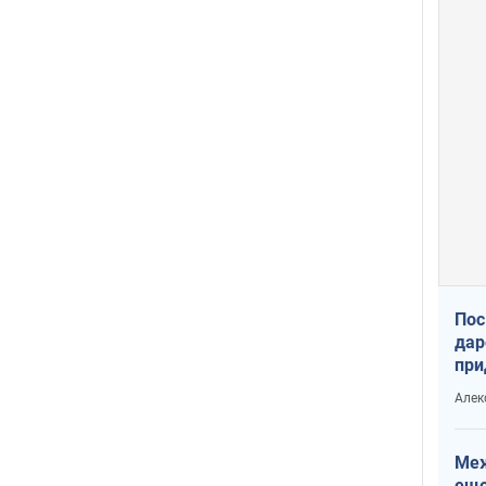
Пос
дар
при
Укр
Алек
Меж
еще