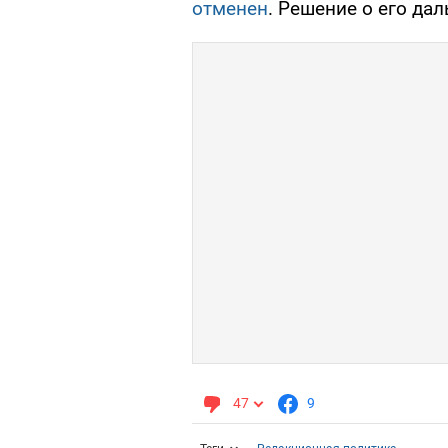
отменен
. Решение о его да
47
9