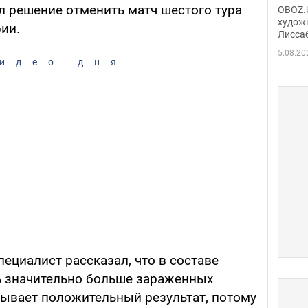
Аллы
л решение отменить матч шестого тура
OBOZ.U
сына
худож
ии.
Лисса
Порт
деть
5.08.20
идео дня
пециалист рассказал, что в составе
 значительно больше зараженных
зывает положительный результат, потому