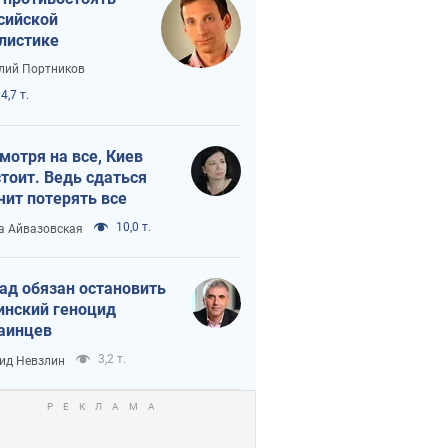
сийской
листике
лий Портников
4,7 т.
мотря на все, Киев
тоит. Ведь сдаться
чит потерять все
10,0 т.
а Айвазовская
ад обязан остановить
инский геноцид
аинцев
3,2 т.
ид Невзлин