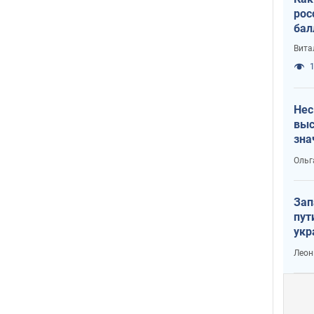
рос
бал
Вита
1
Нес
выс
зна
Ольг
Зап
пут
укр
Леон