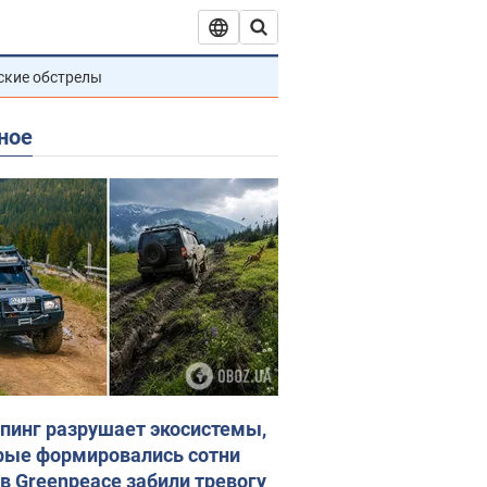
ские обстрелы
ное
пинг разрушает экосистемы,
рые формировались сотни
 в Greenpeace забили тревогу