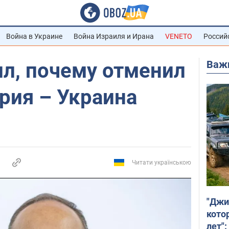
Война в Украине
Война Израиля и Ирана
VENETO
Россий
Важ
ил, почему отменил
рия – Украина
Читати українською
"Джи
кото
лет":