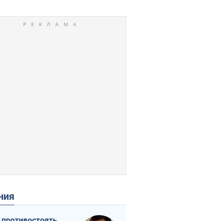
ения
 противостоять