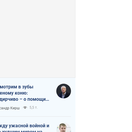
мотрим в зубы
еному коню:
дирчиво – о помощи
аине
5,5 т.
сандр Кирш
ду ужасной войной и
 худшим миром на