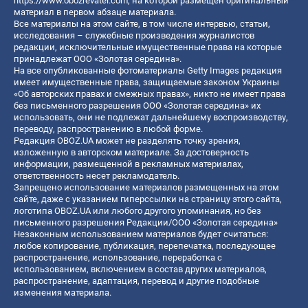
https://www.obozrevatel.com
, на которой размещен оригинальный
материал в первом абзаце материала.
Все материалы на этом сайте, в том числе интервью, статьи,
исследования – служебные произведения журналистов
редакции, исключительные имущественные права на которые
принадлежат ООО «Золотая середина».
На все опубликованные фотоматериалы Getty Images редакция
имеет имущественные права, защищаемые законом Украины
«Об авторских правах и смежных правах», никто не имеет права
без письменного разрешения ООО «Золотая середина» их
использовать, они не подлежат дальнейшему воспроизводству,
переводу, распространению в любой форме.
Редакция OBOZ.UA может не разделять точку зрения,
изложенную в авторском материале. За достоверность
информации, размещенной в рекламных материалах,
ответственность несет рекламодатель.
Запрещено использование материалов размещенных на этом
сайте, даже с указанием гиперссылки на страницу этого сайта,
логотипа OBOZ.UA или любого другого упоминания, но без
письменного разрешения Редакции/ООО «Золотая середина»
Незаконным использованием материалов будет считаться:
любое копирование, публикация, перепечатка, последующее
распространение, использование, переработка с
использованием, включением в состав других материалов,
распространение, адаптация, перевод и другие подобные
изменения материала.