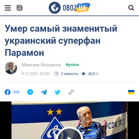
Умер самый знаменитый
украинский суперфан
Парамон
Максим Иншаков
Футбол
9.12.2021 20:09
2 минуты
40,0 т.
568