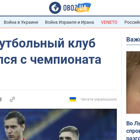
Война в Украине
Война Израиля и Ирана
VENETO
Россий
Важ
утбольный клуб
лся с чемпионата
Читати українською
Во Л
спро
разг