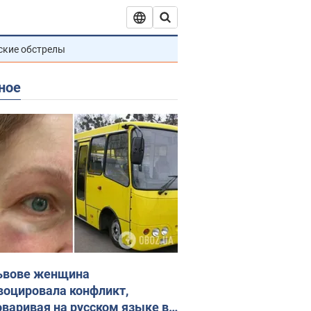
ские обстрелы
ное
ьвове женщина
воцировала конфликт,
оваривая на русском языке в