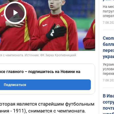
марш
На ме
адми
патрул
опера
Виде
Play Video
7.08.20
Скол
балл
пере
укра
июле
Украи
назв
услови
рсе главного – подпишитесь на Новини на
перех
7.08.20
Подписаться
В Ив
сотр
 которая является старейшим футбольным
почт
ния - 1911), снимается с чемпионата.