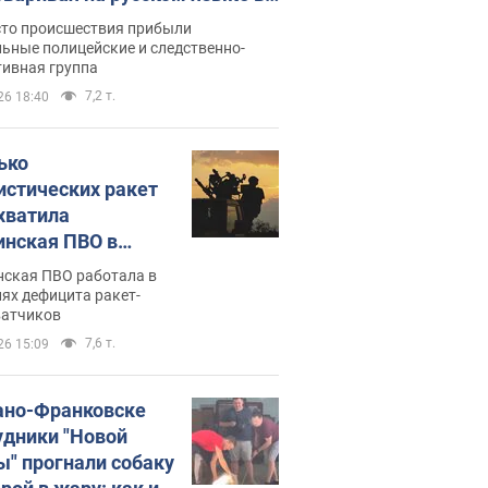
рутке: полиция составила
сто происшествия прибыли
нистративный протокол.
ьные полицейские и следственно-
тивная группа
о
7,2 т.
26 18:40
ько
истических ракет
хватила
инская ПВО в
: в Минобороны
нская ПВО работала в
али цифру
ях дефицита ракет-
ватчиков
7,6 т.
26 15:09
ано-Франковске
удники "Новой
ы" прогнали собаку