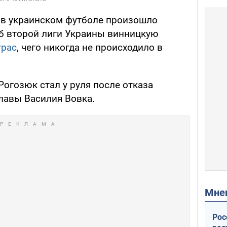
, в украинском футболе произошло
б второй лиги Украины винницкую
трас
, чего никогда не происходило в
огозюк стал у руля после отказа
лавы Василия Вовка.
Мн
Рос