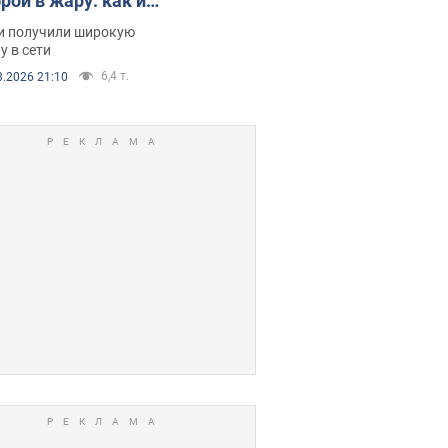
рой в жару: как их
зали. Видео
и получили широкую
у в сети
6,4 т.
8.2026 21:10