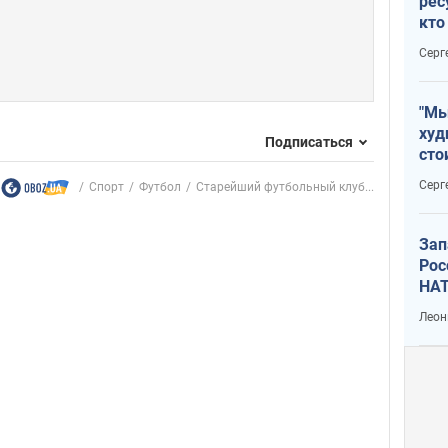
рес
кто
дик
Серг
"Мы
худ
Подписаться
сто
отч
Серг
Спорт
Футбол
Старейший футбольный клуб...
рак
Зап
Рос
НАТ
Леон