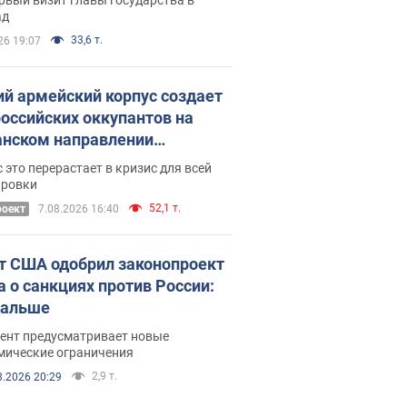
ад
33,6 т.
26 19:07
ий армейский корпус создает
российских оккупантов на
нском направлении
ический дискомфорт: как это
 это перерастает в кризис для всей
ось
ировки
52,1 т.
роект
7.08.2026 16:40
т США одобрил законопроект
а о санкциях против России:
дальше
ент предусматривает новые
мические ограничения
2,9 т.
8.2026 20:29