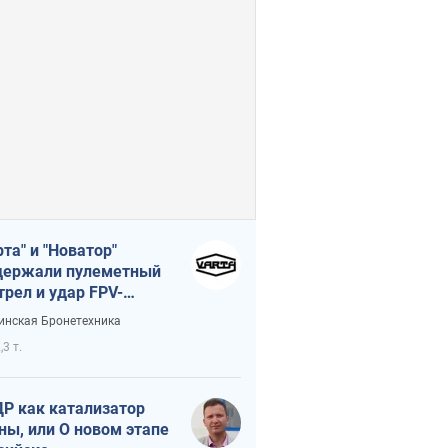
рта" и "Новатор"
ержали пулеметный
трел и удар FPV-
на, сохранив жизнь
инская Бронетехника
церу ВСУ
,3 т.
Р как катализатор
ны, или О новом этапе