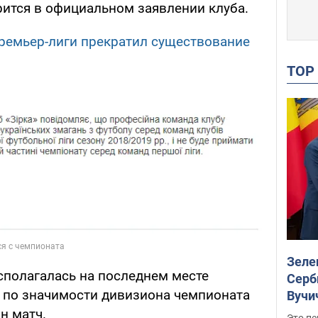
орится в официальном заявлении клуба.
ремьер-лиги прекратил существование
TO
Зеле
асполагалась на последнем месте
Серб
 по значимости дивизиона чемпионата
Вучи
н матч.
Это пе