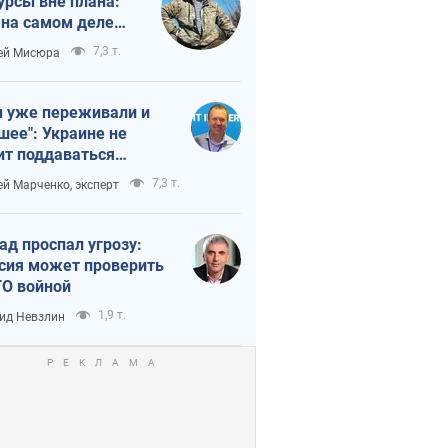
урсы вне плана:
 на самом деле
тует темп войны
7,3 т.
ей Мисюра
 уже переживали и
шее": Украине не
ит поддаваться
аянию из-за
7,3 т.
ей Марченко, эксперт
етного террора
ад проспал угрозу:
сия может проверить
О войной
1,9 т.
ид Невзлин