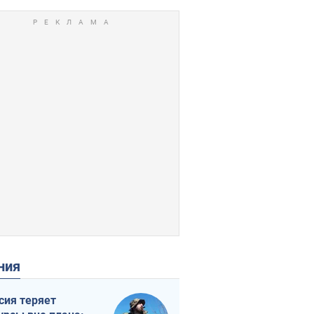
ения
сия теряет