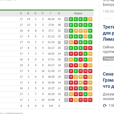
Белгр
7.08.20
Трет
для 
Лима
крит
Сейчас
удал
групп
Спецп
Сена
Грэм
что 
Докум
эконо
7.0