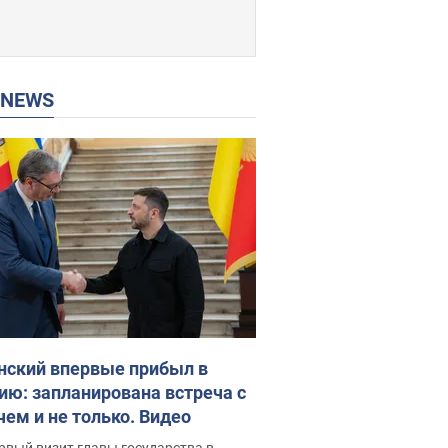
P NEWS
нский впервые прибыл в
ию: запланирована встреча с
чем и не только. Видео
рвый визит главы государства в