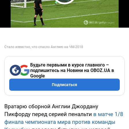
Play Video
Будьте первыми в курсе главного –
подпишитесь на Новини на OBOZ.UA в
Google
Подписаться
Вратарю сборной Англии Джордану
Пикфорду перед серией пенальти
в матче 1/8
финала чемпионата мира против команды