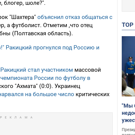
, блогер, шоле?".
грок "Шахтера"
объяснил отказ общаться с
TO
ер, а футболист. Отметим ,что отец
бны (Полтавская область).
з!" Ракицкий прогнулся под Россию и
,
Ракицкий
стал участником
массовой
а
чемпионата России по футболу в
кого "Ахмата" (0:0). Украинец
нарвался на большое число
критических
"Мы 
недо
ужес
Росс
Прези
партн