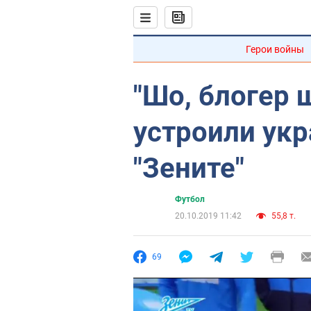
Герои войны
"Шо, блогер 
устроили укр
"Зените"
Футбол
20.10.2019 11:42
55,8 т.
69