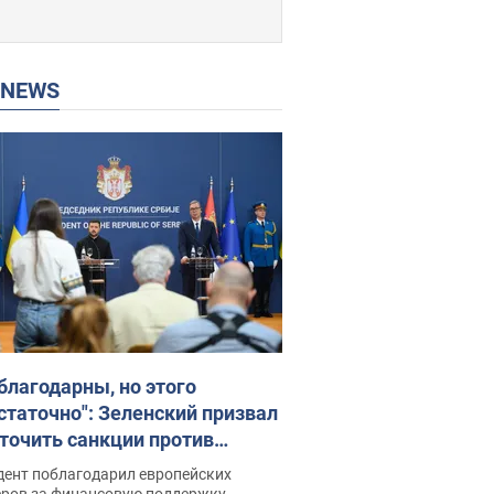
P NEWS
благодарны, но этого
статочно": Зеленский призвал
точить санкции против
ии
дент поблагодарил европейских
еров за финансовую поддержку