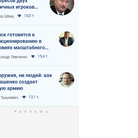
ересов двух
ичных игроков
 тайный план
10,0 т.
ор Швец
мпа и Путина?
ск готовится к
кционированию в
овиях масштабного
нного кризиса
15,4 т.
сандр Левченко
оружия, ни людей: как
ашенко создает
ую армию
13,1 т.
 Тышкевич