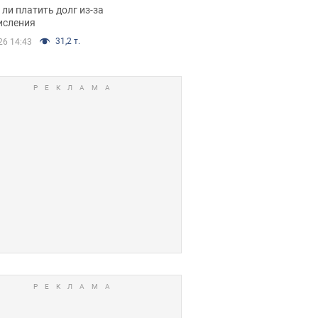
я вынес
ли платить долг из-за
иданное решение
исления
31,2 т.
26 14:43