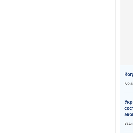
Ког
Юрий
Укр
сос
эко
Ест
Вади
тун