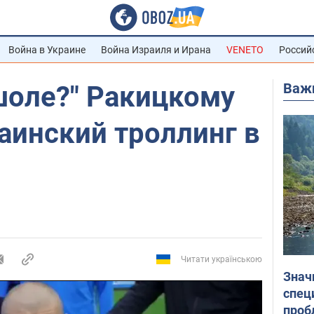
Война в Украине
Война Израиля и Ирана
VENETO
Россий
Важ
шоле?" Ракицкому
аинский троллинг в
Читати українською
Знач
спец
проб