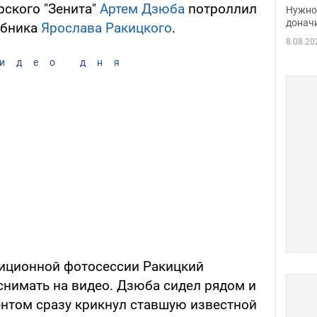
судь
рского "Зенита"
Артем Дзюба
потроллил
Нужно 
неож
донач
убника
Ярослава Ракицкого
.
8.08.20
идео дня
диционной фотосессии Ракицкий
снимать на видео. Дзюба сидел рядом и
ентом сразу крикнул ставшую известной