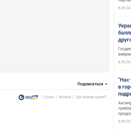
8.08.20
Укра
балл
друг
США 
Госде
амери
8.08.20
"Нас
Подписаться
в го
подр
Спорт
Футбол
"Шо блогер шоле?"...
подд
Антип
виде
требо
продо
8.08.20