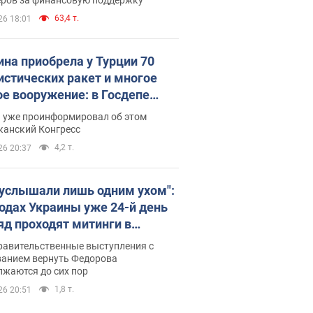
63,4 т.
26 18:01
ина приобрела у Турции 70
истических ракет и многое
ое вооружение: в Госдепе
обнародовали список
п уже проинформировал об этом
канский Конгресс
4,2 т.
26 20:37
 услышали лишь одним ухом":
родах Украины уже 24-й день
яд проходят митинги в
ержку Федорова. Фото и
равительственные выступления с
о
ванием вернуть Федорова
лжаются до сих пор
1,8 т.
26 20:51