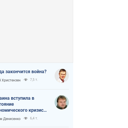
да закончится война?
7,5 т.
 Христензен
аина вступила в
тояние
номического кризиса.
ь ли свет в конце
6,4 т.
м Денисенко
неля?