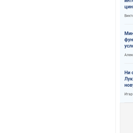
инт
цин
или
Викт
Тра
Мин
фун
усл
вое
Алек
Ни 
Лук
нов
Игар