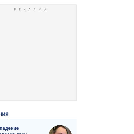
ения
падение