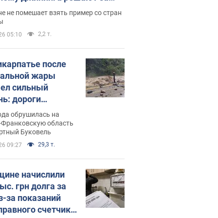
ицей
е не помешает взять пример со стран
ы
2,2 т.
26 05:10
икарпатье после
альной жары
ел сильный
нь: дороги
ратились в реки.
ода обрушилась на
о
-Франковскую область
ортный Буковель
29,3 т.
26 09:27
ине начислили
ыс. грн долга за
из-за показаний
правного счетчика: