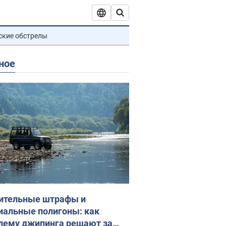
ские обстрелы
ное
ительные штрафы и
иальные полигоны: как
лему джипинга решают за