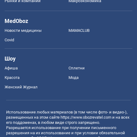
Рынки и компании
Mакроэкономика
MedOboz
Новости медицины
MAMACLUB
Covid
Шоу
Афиша
Сплетни
Красота
Мода
Женский Журнал
Использование любых материалов (в том числе фото- и видео-),
размещенных на этом сайте
https://www.obozrevatel.com
и на всех
его поддоменах, в любом виде строго запрещено.
Разрешается использование при получении письменного
разрешения на их использование и при условии обязательной