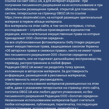
ссылки на сайт OBOZ.UA, а для интернет-изданий - при
получении письменного разрешения на их использование и при
обязательном размещении прямой, открытой для поисковых
систем, гиперссылки на страницу OBOZ.UA по ссылке
https://www.obozrevatel.com
, на которой размещен оригинальный
материал в первом абзаце материала.
Все материалы на этом сайте, в том числе интервью, статьи,
исследования – служебные произведения журналистов
редакции, исключительные имущественные права на которые
принадлежат ООО «Золотая середина».
На все опубликованные фотоматериалы Getty Images редакция
имеет имущественные права, защищаемые законом Украины
«Об авторских правах и смежных правах», никто не имеет права
без письменного разрешения ООО «Золотая середина» их
использовать, они не подлежат дальнейшему воспроизводству,
переводу, распространению в любой форме.
Редакция OBOZ.UA может не разделять точку зрения,
изложенную в авторском материале. За достоверность
информации, размещенной в рекламных материалах,
ответственность несет рекламодатель.
Запрещено использование материалов размещенных на этом
сайте, даже с указанием гиперссылки на страницу этого сайта,
логотипа OBOZ.UA или любого другого упоминания, но без
письменного разрешения Редакции/ООО «Золотая середина»
Незаконным использованием материалов будет считаться:
любое копирование, публикация, перепечатка, последующее
распространение, использование, переработка с