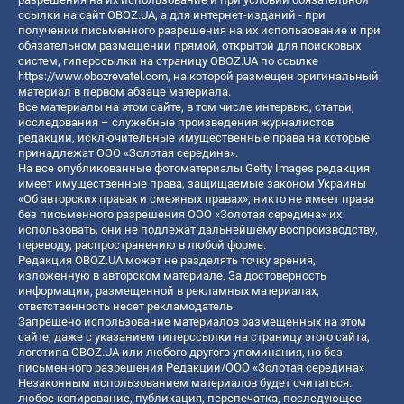
ссылки на сайт OBOZ.UA, а для интернет-изданий - при
получении письменного разрешения на их использование и при
обязательном размещении прямой, открытой для поисковых
систем, гиперссылки на страницу OBOZ.UA по ссылке
https://www.obozrevatel.com
, на которой размещен оригинальный
материал в первом абзаце материала.
Все материалы на этом сайте, в том числе интервью, статьи,
исследования – служебные произведения журналистов
редакции, исключительные имущественные права на которые
принадлежат ООО «Золотая середина».
На все опубликованные фотоматериалы Getty Images редакция
имеет имущественные права, защищаемые законом Украины
«Об авторских правах и смежных правах», никто не имеет права
без письменного разрешения ООО «Золотая середина» их
использовать, они не подлежат дальнейшему воспроизводству,
переводу, распространению в любой форме.
Редакция OBOZ.UA может не разделять точку зрения,
изложенную в авторском материале. За достоверность
информации, размещенной в рекламных материалах,
ответственность несет рекламодатель.
Запрещено использование материалов размещенных на этом
сайте, даже с указанием гиперссылки на страницу этого сайта,
логотипа OBOZ.UA или любого другого упоминания, но без
письменного разрешения Редакции/ООО «Золотая середина»
Незаконным использованием материалов будет считаться:
любое копирование, публикация, перепечатка, последующее