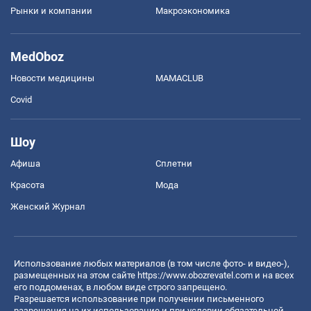
Рынки и компании
Mакроэкономика
MedOboz
Новости медицины
MAMACLUB
Covid
Шоу
Афиша
Сплетни
Красота
Мода
Женский Журнал
Использование любых материалов (в том числе фото- и видео-),
размещенных на этом сайте
https://www.obozrevatel.com
и на всех
его поддоменах, в любом виде строго запрещено.
Разрешается использование при получении письменного
разрешения на их использование и при условии обязательной