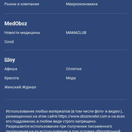
Рынки и компании
Mакроэкономика
MedOboz
Новости медицины
MAMACLUB
Covid
Шоу
Афиша
Сплетни
Красота
Мода
Женский Журнал
Использование любых материалов (в том числе фото- и видео-),
размещенных на этом сайте
https://www.obozrevatel.com
и на всех
его поддоменах, в любом виде строго запрещено.
Разрешается использование при получении письменного
разрешения на их использование и при условии обязательной