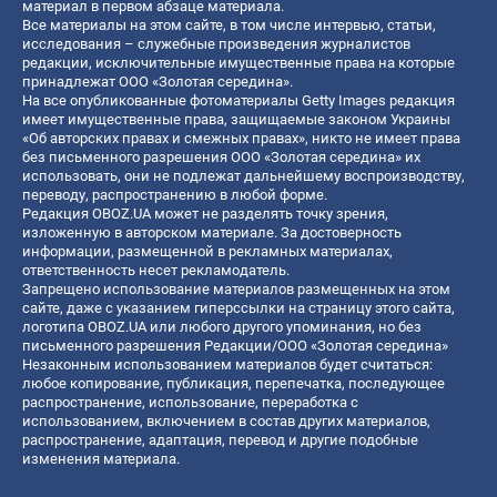
материал в первом абзаце материала.
Все материалы на этом сайте, в том числе интервью, статьи,
исследования – служебные произведения журналистов
редакции, исключительные имущественные права на которые
принадлежат ООО «Золотая середина».
На все опубликованные фотоматериалы Getty Images редакция
имеет имущественные права, защищаемые законом Украины
«Об авторских правах и смежных правах», никто не имеет права
без письменного разрешения ООО «Золотая середина» их
использовать, они не подлежат дальнейшему воспроизводству,
переводу, распространению в любой форме.
Редакция OBOZ.UA может не разделять точку зрения,
изложенную в авторском материале. За достоверность
информации, размещенной в рекламных материалах,
ответственность несет рекламодатель.
Запрещено использование материалов размещенных на этом
сайте, даже с указанием гиперссылки на страницу этого сайта,
логотипа OBOZ.UA или любого другого упоминания, но без
письменного разрешения Редакции/ООО «Золотая середина»
Незаконным использованием материалов будет считаться:
любое копирование, публикация, перепечатка, последующее
распространение, использование, переработка с
использованием, включением в состав других материалов,
распространение, адаптация, перевод и другие подобные
изменения материала.