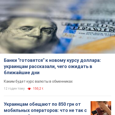
Банки "готовятся" к новому курсу доллара:
украинцам рассказали, чего ожидать в
ближайшие дни
Каким будет курс валюты в обменниках
12 годин тому
150,2 т.
Украинцам обещают по 850 грн от
мобильных операторов: что не так с
этими сообщениями
Как не попасть в ловушку мошенников
6.08.2026 21:02
15,0 т.
Самый дорогой футболист
"Динамо" забил "Карабаху" уже на
10-й минуте матча. Видео