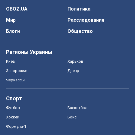
Киев
Харьков
Запорожье
Днепр
Черкассы
Спорт
Футбол
Баскетбол
Хоккей
Бокс
Формула-1
Моя школа
ГДЗ
Учебники
Онлайн уроки
ДПА
ЗНО
НМТ
СНГ решебники