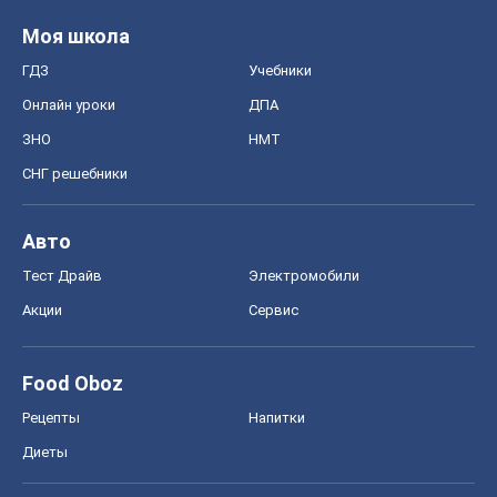
Авто
Тест Драйв
Электромобили
Акции
Сервис
Food Oboz
Рецепты
Напитки
Диеты
Экономика
Рынки и компании
Mакроэкономика
MedOboz
Новости медицины
MAMACLUB