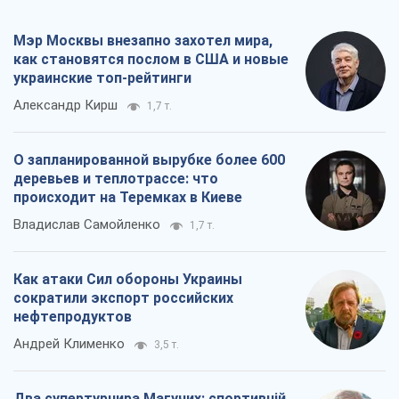
деревьев и теплотрассе: что
происходит на Теремках в Киеве
Владислав Самойленко
1,7 т.
Как атаки Сил обороны Украины
сократили экспорт российских
нефтепродуктов
Андрей Клименко
3,5 т.
Два супертурнира Магучих: спортивній
календарь осени-2026
Александр Липенко
11,0 т.
Все мнения