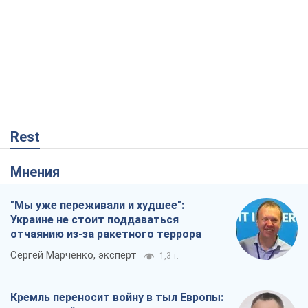
Rest
Мнения
"Мы уже переживали и худшее":
Украине не стоит поддаваться
отчаянию из-за ракетного террора
Сергей Марченко, эксперт
1,3 т.
Кремль переносит войну в тыл Европы:
под угрозой критическая логистика
Виктор Ягун
12,4 т.
Ответ на украинофобию – не
полонофобия, а сильное украинское
государство
Николай Княжицкий
111