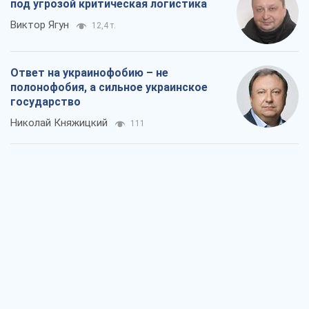
Мэр Москвы внезапно захотел мира,
как становятся послом в США и новые
украинские топ-рейтинги
Александр Кирш
1,7 т.
О запланированной вырубке более 600