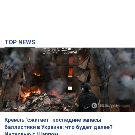
Кремль "сжигает" последние запасы
баллистики в Украине: что будет далее?
Интервью с Шарпом
В июле страна-агрессор установила "рекорд" по количеству
запущенных по Украине баллистических ракет
4 години тому
46,6 т.
В Екатеринбурге атакован склад Wildberries:
есть попадания, поднялся дым. Фото и видео
Россиянам не помогла даже работа ПВО