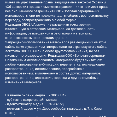
имеет имущественные права, защищаемые законом Украины
«Об авторских правах и смежных правах», никто не имеет права
без письменного разрешения ООО «Золотая середина» их
использовать, они не подлежат дальнейшему воспроизводству,
переводу, распространению в любой форме.
Редакция OBOZ.UA может не разделять точку зрения,
изложенную в авторском материале. За достоверность
информации, размещенной в рекламных материалах,
ответственность несет рекламодатель.
Запрещено использование материалов размещенных на этом
сайте, даже с указанием гиперссылки на страницу этого сайта,
логотипа OBOZ.UA или любого другого упоминания, но без
письменного разрешения Редакции/ООО «Золотая середина»
Незаконным использованием материалов будет считаться:
любое копирование, публикация, перепечатка, последующее
распространение, использование, переработка с
использованием, включением в состав других материалов,
распространение, адаптация, перевод и другие подобные
изменения материала.
Название онлайн медиа — «OBOZ.UA»
- субъект в сфере онлайн медиа;
- идентификатор медиа — R40-06156;
- почтовый адрес — ул. Деревообрабатывающая, д. 7, г. Киев,
01013;