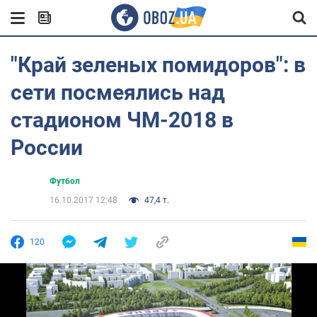
"Край зеленых помидоров": в
сети посмеялись над
стадионом ЧМ-2018 в
России
Футбол
16.10.2017 12:48
47,4 т.
120