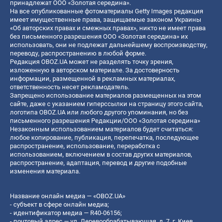
принадлежат ООО «Золотая середина».
На все опубликованные фотоматериалы Getty Images редакция
имеет имущественные права, защищаемые законом Украины
«Об авторских правах и смежных правах», никто не имеет права
без письменного разрешения ООО «Золотая середина» их
использовать, они не подлежат дальнейшему воспроизводству,
переводу, распространению в любой форме.
Редакция OBOZ.UA может не разделять точку зрения,
изложенную в авторском материале. За достоверность
информации, размещенной в рекламных материалах,
ответственность несет рекламодатель.
Запрещено использование материалов размещенных на этом
сайте, даже с указанием гиперссылки на страницу этого сайта,
логотипа OBOZ.UA или любого другого упоминания, но без
письменного разрешения Редакции/ООО «Золотая середина»
Незаконным использованием материалов будет считаться:
любое копирование, публикация, перепечатка, последующее
распространение, использование, переработка с
использованием, включением в состав других материалов,
распространение, адаптация, перевод и другие подобные
изменения материала.
Название онлайн медиа — «OBOZ.UA»
- субъект в сфере онлайн медиа;
- идентификатор медиа — R40-06156;
- почтовый адрес — ул. Деревообрабатывающая, д. 7, г. Киев,