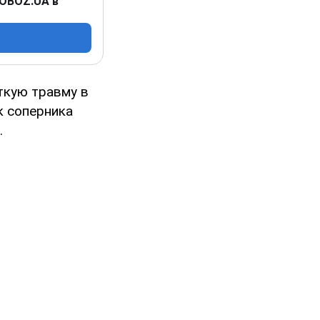
 OBOZ.UA в
ткую травму в
к соперника
.