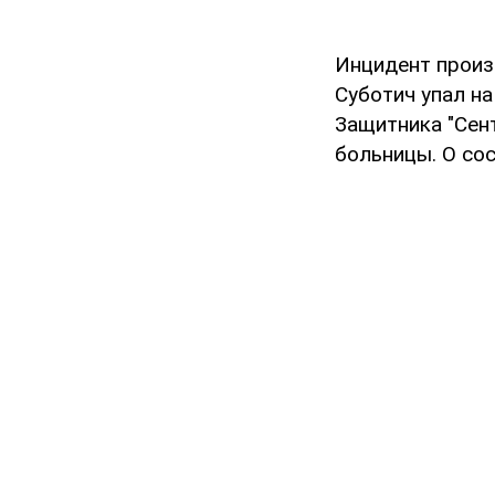
Инцидент произ
Суботич упал на
Защитника "Сент
больницы. О со