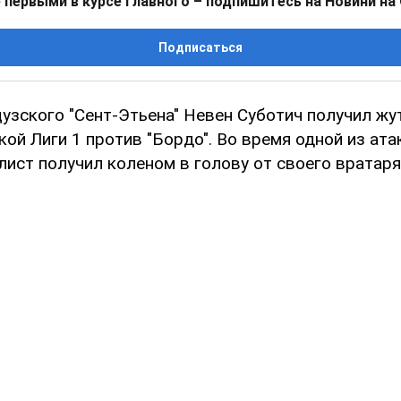
 первыми в курсе главного – подпишитесь на Новини на
Подписаться
узского "Сент-Этьена" Невен Суботич получил жу
ой Лиги 1 против "Бордо". Во время одной из ата
ист получил коленом в голову от своего вратаря