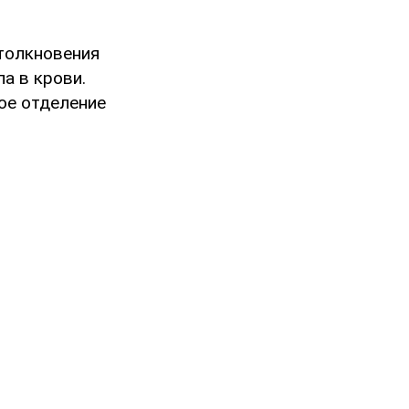
столкновения
а в крови.
ное отделение