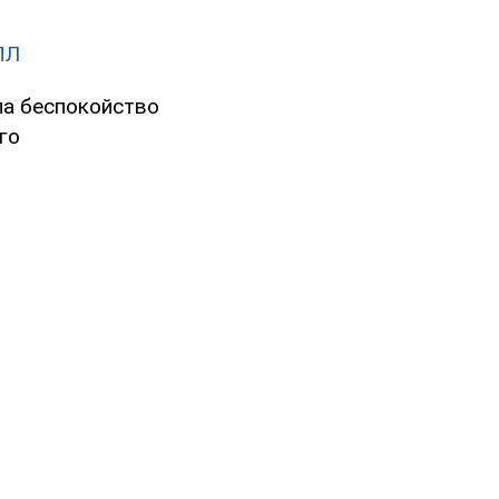
ПЛ
ла беспокойство
го