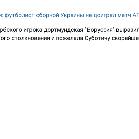
и: футболист сборной Украины не доиграл матч А
рбского игрока дортмундская "Боруссия" вырази
ного столкновения и пожелала Суботичу скорейше
.