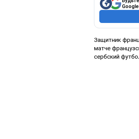
Будьте
Google
Защитник франц
матче французск
сербский футбол