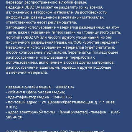
переводу, распространению в любой форме.
Редакция OBOZ.UA может не разделять точку зрения,
изложенную в авторском материале. За достоверность
информации, размещенной в рекламных материалах,
ответственность несет рекламодатель.
Запрещено использование материалов размещенных на этом
сайте, даже с указанием гиперссылки на страницу этого сайта,
логотипа OBOZ.UA или любого другого упоминания, но без
письменного разрешения Редакции/ООО «Золотая середина»
Незаконным использованием материалов будет считаться:
любое копирование, публикация, перепечатка, последующее
распространение, использование, переработка с
использованием, включением в состав других материалов,
распространение, адаптация, перевод и другие подобные
изменения материала.
Название онлайн медиа — «OBOZ.UA»
- субъект в сфере онлайн медиа;
- идентификатор медиа — R40-06156;
- почтовый адрес — ул. Деревообрабатывающая, д. 7, г. Киев,
01013;
- адрес электронной почты —
[email protected]
; - телефон — (044)
585 46 20
© 2026 Все права защищены, ООО "Золотая середина".