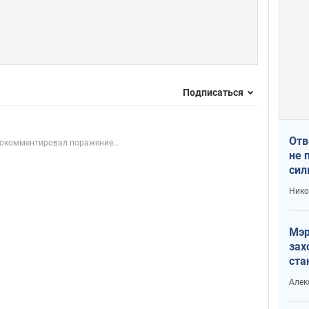
Подписаться
Отв
окомментировал поражение...
не 
сил
гос
Нико
Мэр
зах
ста
и н
Алек
рей