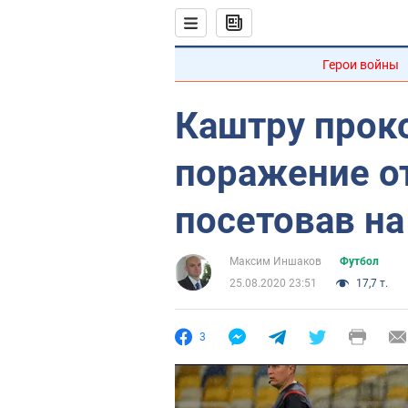
Герои войны
Каштру прок
поражение от
посетовав н
Максим Иншаков
Футбол
25.08.2020 23:51
17,7 т.
3