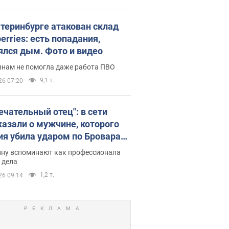
атеринбурге атакован склад
erries: есть попадания,
ялся дым. Фото и видео
янам не помогла даже работа ПВО
9,1 т.
26 07:20
ечательный отец": в сети
казали о мужчине, которого
ия убила ударом по Броварам.
ну вспоминают как профессионала
 дела
1,2 т.
26 09:14