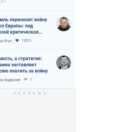
,4 т.
мль переносит войну
ыл Европы: под
озой критическая
истика
12,5 т.
ор Ягун
месть, а стратегия:
аина заставляет
сию платить за войну
3
ор Андрусив