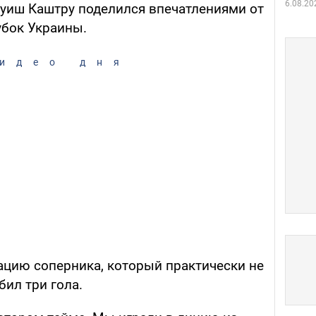
6.08.20
Луиш Каштру поделился впечатлениями от
убок Украины.
идео дня
ацию соперника, который практически не
бил три гола.