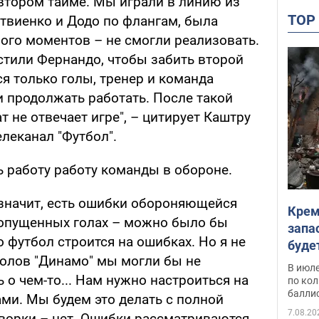
втором тайме. Мы играли в линию из
TO
атвиенко и Додо по флангам, была
ного моментов – не смогли реализовать.
устили Фернандо, чтобы забить второй
ся только голы, тренер и команда
и продолжать работать. После такой
т не отвечает игре", – цитирует Каштру
леканал "Футбол".
ь работу работу команды в обороне.
 значит, есть ошибки обороняющейся
Крем
ропущенных голах – можно было бы
запа
о футбол строится на ошибках. Но я не
буде
голов "Динамо" мы могли бы не
В июле
 о чем-то... Нам нужно настроиться на
по ко
балли
ми. Мы будем это делать с полной
7.08.20
оворки – нет. Ошибки рассматриваются