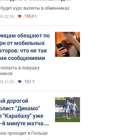
 будет курс валюты в обменниках
150,3 т.
26 22:58
инцам обещают по
грн от мобильных
аторов: что не так
ими сообщениями
 попасть в ловушку
ников
15,1 т.
26 21:02
й дорогой
олист "Динамо"
л "Карабаху" уже
0-й минуте матча.
о
нок проходит в Польше