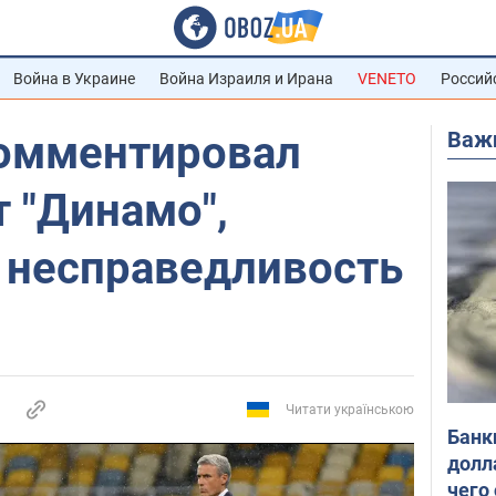
Война в Украине
Война Израиля и Ирана
VENETO
Россий
Важ
омментировал
 "Динамо",
а несправедливость
Читати українською
Банк
долл
чего