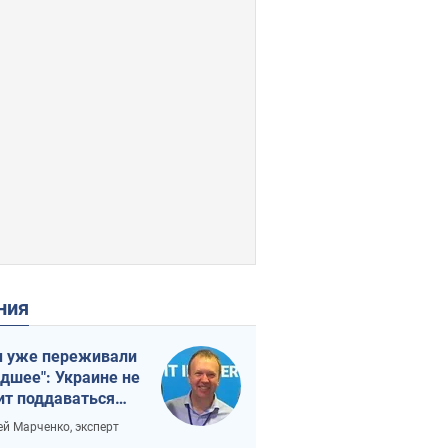
ения
 уже переживали
удшее": Украине не
ит поддаваться
аянию из-за
ей Марченко, эксперт
етного террора