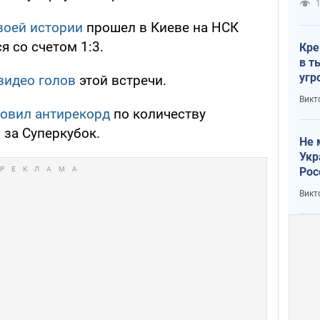
1
воей истории
прошел в Киеве на НСК
 со счетом 1:3.
Кре
в т
угр
видео голов
этой встречи.
лог
Викт
новил антирекорд
по количеству
 за Суперкубок.
Не 
Укр
Рос
Викт