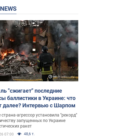
P NEWS
ль "сжигает" последние
сы баллистики в Украине: что
т далее? Интервью с Шарпом
 страна-агрессор установила "рекорд"
личеству запущенных по Украине
стических ракет
48,6 т.
26 07:00