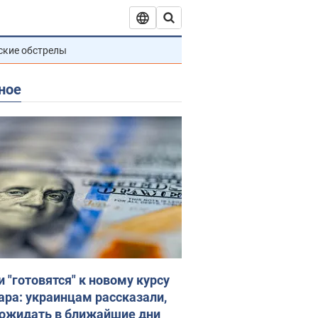
ские обстрелы
ное
и "готовятся" к новому курсу
ара: украинцам рассказали,
 ожидать в ближайшие дни