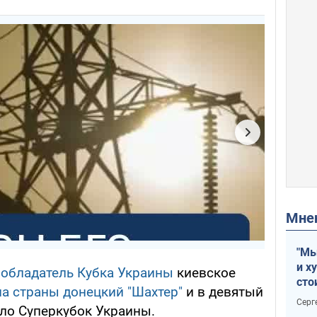
Мн
"Мы
и х
,
обладатель Кубка Украины
киевское
сто
а страны донецкий "Шахтер"
и в девятый
отч
Серг
ало Суперкубок Украины.
рак