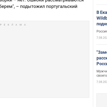
берем", – подытожил португальский
В Ек
Wildb
подн
Росси
7.08.20
"Зам
расс
Росс
Фото
Мужчи
своего
7.08.20