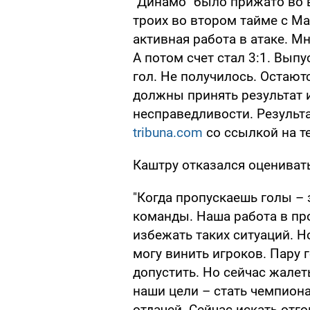
"Динамо" было прижато во 
троих во втором тайме с М
активная работа в атаке. М
А потом счет стал 3:1. Вып
гол. Не получилось. Остают
должны принять результат 
несправедливости. Результа
tribuna.com
со ссылкой на те
Каштру отказался оцениват
"Когда пропускаешь голы –
команды. Наша работа в п
избежать таких ситуаций. Н
могу винить игроков. Пару 
допустить. Но сейчас жалеть
наши цели – стать чемпиона
отдачей. Сейчас искать отг