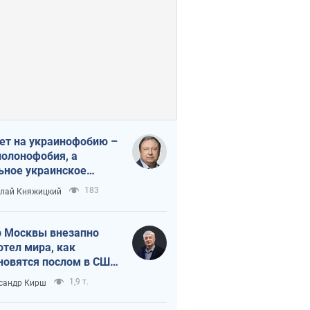
ет на украинофобию –
полонофобия, а
ьное украинское
ударство
183
лай Княжицкий
 Москвы внезапно
отел мира, как
новятся послом в США
овые украинские топ-
1,9 т.
сандр Кирш
тинги