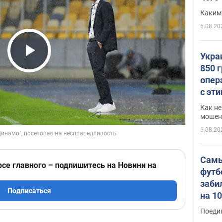
Каким
6.08.20
Укра
Play Video
850 
опер
с эт
Как не
мошен
6.08.20
Самы
рсе главного – подпишитесь на Новини на
футб
заби
Подписаться
на 1
Виде
Поеди