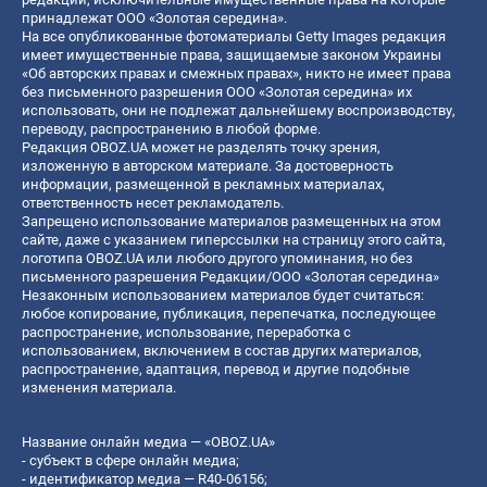
принадлежат ООО «Золотая середина».
На все опубликованные фотоматериалы Getty Images редакция
имеет имущественные права, защищаемые законом Украины
«Об авторских правах и смежных правах», никто не имеет права
без письменного разрешения ООО «Золотая середина» их
использовать, они не подлежат дальнейшему воспроизводству,
переводу, распространению в любой форме.
Редакция OBOZ.UA может не разделять точку зрения,
изложенную в авторском материале. За достоверность
информации, размещенной в рекламных материалах,
ответственность несет рекламодатель.
Запрещено использование материалов размещенных на этом
сайте, даже с указанием гиперссылки на страницу этого сайта,
логотипа OBOZ.UA или любого другого упоминания, но без
письменного разрешения Редакции/ООО «Золотая середина»
Незаконным использованием материалов будет считаться:
любое копирование, публикация, перепечатка, последующее
распространение, использование, переработка с
использованием, включением в состав других материалов,
распространение, адаптация, перевод и другие подобные
изменения материала.
Название онлайн медиа — «OBOZ.UA»
- субъект в сфере онлайн медиа;
- идентификатор медиа — R40-06156;