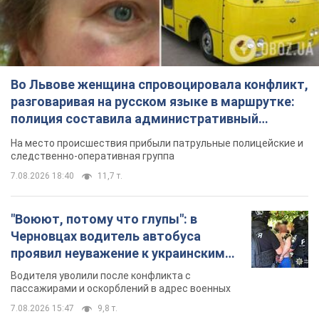
Во Львове женщина спровоцировала конфликт,
разговаривая на русском языке в маршрутке:
полиция составила административный
протокол. Видео
На место происшествия прибыли патрульные полицейские и
следственно-оперативная группа
7.08.2026 18:40
11,7 т.
"Воюют, потому что глупы": в
Черновцах водитель автобуса
проявил неуважение к украинским
военным и поплатился за это.
Водителя уволили после конфликта с
Видео
пассажирами и оскорблений в адрес военных
7.08.2026 15:47
9,8 т.