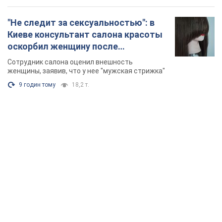
"Не следит за сексуальностью": в
Киеве консультант салона красоты
оскорбил женщину после
химиотерапии, разгорелся скандал.
Сотрудник салона оценил внешность
Фото
женщины, заявив, что у нее "мужская стрижка"
9 годин тому
18,2 т.