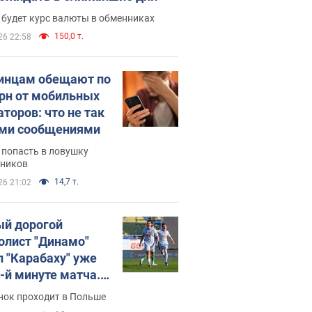
 будет курс валюты в обменниках
150,0 т.
26 22:58
инцам обещают по
грн от мобильных
аторов: что не так
ими сообщениями
 попасть в ловушку
ников
14,7 т.
26 21:02
й дорогой
олист "Динамо"
л "Карабаху" уже
0-й минуте матча.
о
нок проходит в Польше