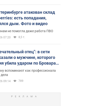
атеринбурге атакован склад
erries: есть попадания,
ялся дым. Фото и видео
янам не помогла даже работа ПВО
8,5 т.
26 07:20
ечательный отец": в сети
казали о мужчине, которого
ия убила ударом по Броварам.
ну вспоминают как профессионала
 дела
789
26 09:14