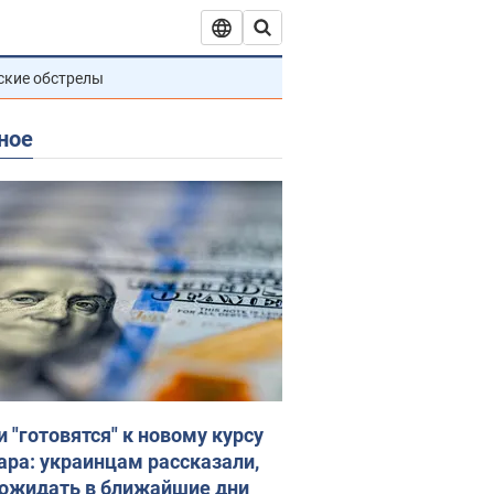
ские обстрелы
ное
и "готовятся" к новому курсу
ара: украинцам рассказали,
 ожидать в ближайшие дни