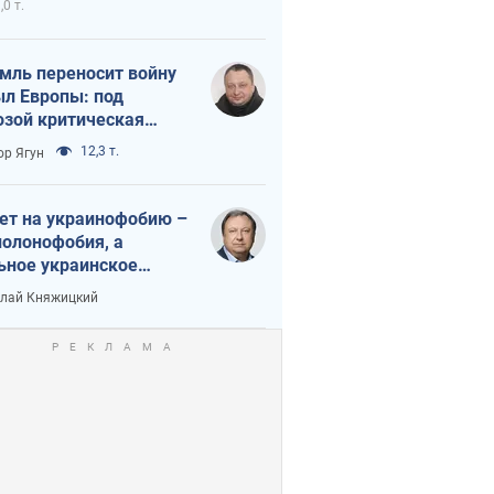
,0 т.
мль переносит войну
ыл Европы: под
озой критическая
истика
12,3 т.
ор Ягун
ет на украинофобию –
полонофобия, а
ьное украинское
ударство
лай Княжицкий