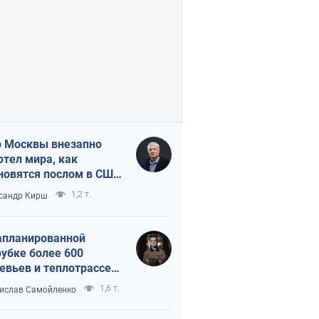
 Москвы внезапно
отел мира, как
новятся послом в США
овые украинские топ-
1,2 т.
сандр Кирш
тинги
апланированной
убке более 600
евьев и теплотрассе:
 происходит на
1,6 т.
ислав Самойленко
емках в Киеве