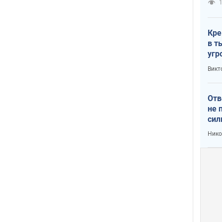
1
Кре
в т
угр
лог
Викт
Отв
не 
сил
гос
Нико