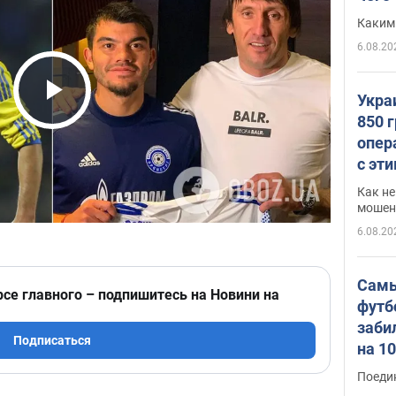
Каким
6.08.20
Укра
Play Video
850 
опер
с эт
Как не
мошен
6.08.20
Самы
рсе главного – подпишитесь на Новини на
футб
заби
Подписаться
на 1
Виде
Поеди