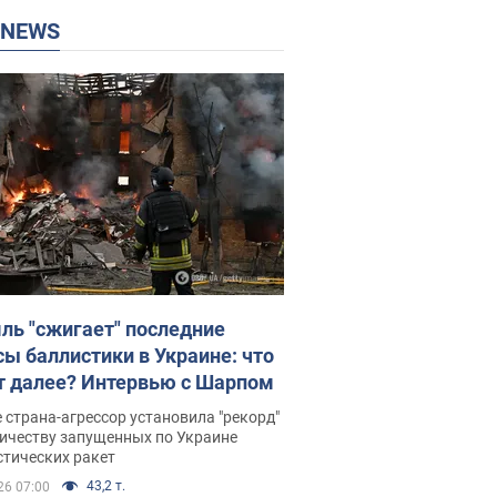
P NEWS
ль "сжигает" последние
сы баллистики в Украине: что
т далее? Интервью с Шарпом
 страна-агрессор установила "рекорд"
личеству запущенных по Украине
стических ракет
43,2 т.
26 07:00