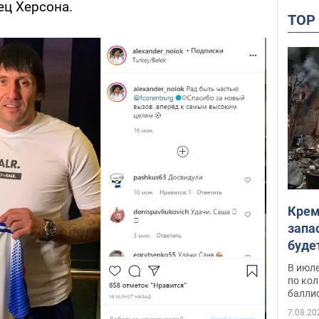
ец Херсона.
TO
Крем
запа
буде
В июле
по ко
балли
7.08.20