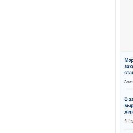
Мэр
зах
ста
и н
Алек
рей
О з
выр
дер
что
Влад
Тер