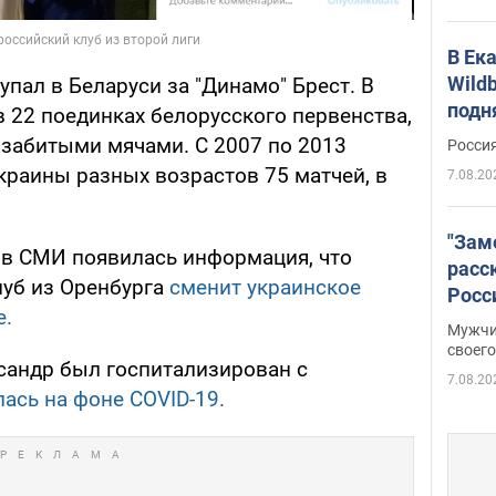
В Ек
Wildb
упал в Беларуси за "Динамо" Брест. В
подн
 22 поединках белорусского первенства,
 забитыми мячами. С 2007 по 2013
Росси
краины разных возрастов 75 матчей, в
7.08.20
"Зам
, в СМИ появилась информация, что
расс
луб из Оренбурга
сменит украинское
Росс
е.
Фото
Мужчи
своего
сандр был госпитализирован с
7.08.20
ась на фоне COVID-19.