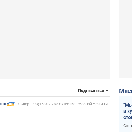
Мн
Подписаться
Спорт
Футбол
Экс-футболист сборной Украины...
"Мы
и х
сто
отч
Серг
рак