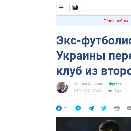
Герои войны
Экс-футболи
Украины пер
клуб из втор
Максим Иншаков
Футбол
20.01.2021 20:43
7,4 т.
21