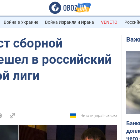
Война в Украине
Война Израиля и Ирана
VENETO
Россий
Важ
ст сборной
ешел в российский
ой лиги
Читати українською
Банк
долл
чего