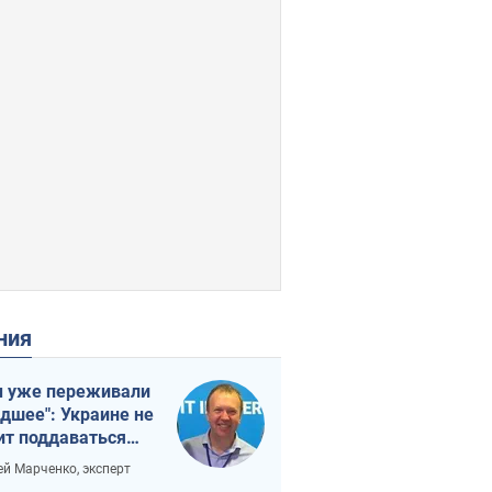
ения
 уже переживали
удшее": Украине не
ит поддаваться
аянию из-за
ей Марченко, эксперт
етного террора