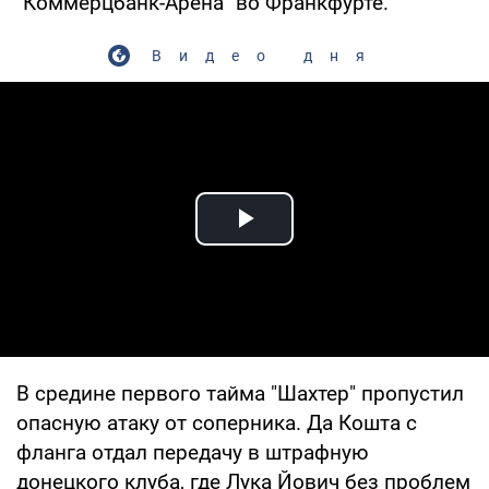
"Коммерцбанк-Арена" во Франкфурте.
Видео дня
Play Video
В средине первого тайма "Шахтер" пропустил
опасную атаку от соперника. Да Кошта с
фланга отдал передачу в штрафную
донецкого клуба, где Лука Йович без проблем