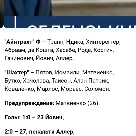
"Айнтрахт" Ф
– Трапп, Ндика, Хинтереггер,
Абраам, да Кошта, Хасебе, Роде, Костич,
Гачинович, Йович, Аллер.
"Шахтер"
– Пятов, Исмаили, Матвиенко,
Бутко, Хочолава, Тайсон, Алан Патрик,
Коваленко, Марлос, Мораес, Соломон.
Предупреждение:
Матвиенко (26).
Голы: 1:0 – 23 Йович,
2:0 – 27, пенальти Аллер,