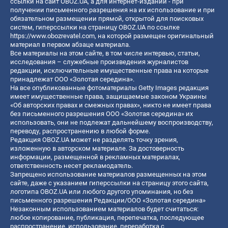
ссылки на сайт OBOZ.UA, а для интернет-изданий - при
получении письменного разрешения на их использование и при
обязательном размещении прямой, открытой для поисковых
систем, гиперссылки на страницу OBOZ.UA по ссылке
https://www.obozrevatel.com
, на которой размещен оригинальный
материал в первом абзаце материала.
Все материалы на этом сайте, в том числе интервью, статьи,
исследования – служебные произведения журналистов
редакции, исключительные имущественные права на которые
принадлежат ООО «Золотая середина».
На все опубликованные фотоматериалы Getty Images редакция
имеет имущественные права, защищаемые законом Украины
«Об авторских правах и смежных правах», никто не имеет права
без письменного разрешения ООО «Золотая середина» их
использовать, они не подлежат дальнейшему воспроизводству,
переводу, распространению в любой форме.
Редакция OBOZ.UA может не разделять точку зрения,
изложенную в авторском материале. За достоверность
информации, размещенной в рекламных материалах,
ответственность несет рекламодатель.
Запрещено использование материалов размещенных на этом
сайте, даже с указанием гиперссылки на страницу этого сайта,
логотипа OBOZ.UA или любого другого упоминания, но без
письменного разрешения Редакции/ООО «Золотая середина»
Незаконным использованием материалов будет считаться:
любое копирование, публикация, перепечатка, последующее
распространение, использование, переработка с