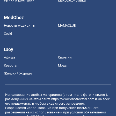
Рынки и компании
Mакроэкономика
MedOboz
Новости медицины
MAMACLUB
Covid
Шоу
Афиша
Сплетни
Красота
Мода
Женский Журнал
Использование любых материалов (в том числе фото- и видео-),
размещенных на этом сайте
https://www.obozrevatel.com
и на всех
его поддоменах, в любом виде строго запрещено.
Разрешается использование при получении письменного
разрешения на их использование и при условии обязательной