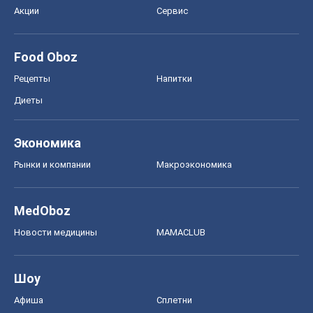
Моя школа
ГДЗ
Учебники
Онлайн уроки
ДПА
ЗНО
НМТ
СНГ решебники
Авто
Тест Драйв
Электромобили
Акции
Сервис
Food Oboz
Рецепты
Напитки
Диеты