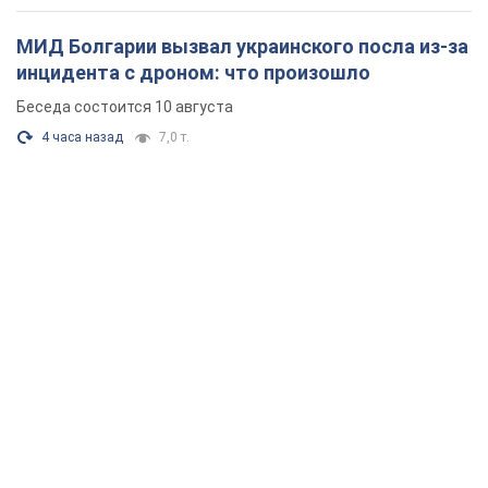
"монстром"? Почему киевские власти
отказались остановить строительство
небоскреба "московского верующего"
Какая реакция Кличко на петицию по отмене строительства
4 часа назад
49,6 т.
Армия РФ уничтожила предприятие Kromberg &
Schubert в Житомире. Фото
Когда предприятие возобновит работу, пока неизвестно
час назад
6,8 т.
МИД Болгарии вызвал украинского посла из-за
инцидента с дроном: что произошло
Беседа состоится 10 августа
4 часа назад
7,0 т.