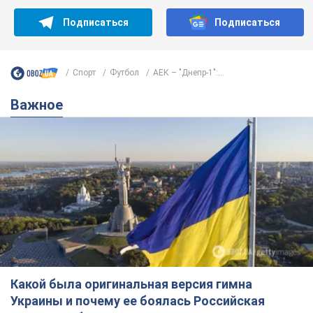
Кто с кем встречается в украинском спорте, узнавай у нас
в Telegram!
Подписаться
Подписаться
Спорт
Футбол
АЕК – "Днепр-1":...
Важное