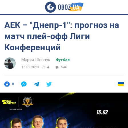
АЕК – "Днепр-1": прогноз на
матч плей-офф Лиги
Конференций
Мария Шевчук
Футбол
16.02.2023 17:14
546
0