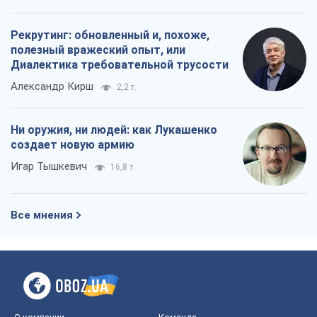
Война и медиа: политика перешла в
соцсети, а СМИ играют по правилам
YouTube
Павел Казарин
762
В плену собственных мифов: как
Константиновка стала главной
идеологической ловушкой для
российских оккупантов
Дмитрий Снегирев
2,6 т.
Рекрутинг: обновленный и, похоже,
полезный вражеский опыт, или
Диалектика требовательной трусости
Александр Кирш
2,2 т.