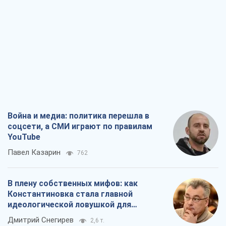
дружба превращается в зависимость
России от Китая
Виктор Каспрук
6,4 т.
Дух Анкориджа окончательно
испарился
Виктор Андрусив
1,2 т.