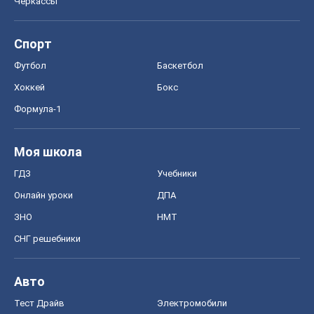
OBOZ.UA
Политика
Мир
Расследования
Блоги
Общество
Регионы Украины
Киев
Харьков
Запорожье
Днепр
Черкассы
Спорт
Футбол
Баскетбол
Хоккей
Бокс
Формула-1