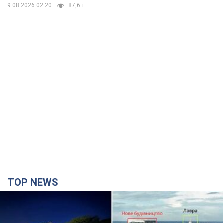
символа 90-х и как они выглядят
Несмотря на развитие карьеры, артист не
забывал о личном счастье
9.08.2026 04:01
9,9 т.
В ПриватБанке рассказали,
действительны ли доллары 1996
года: принимают ли обменники и
банки такие купюры
Что делать, если банки и обменники не
принимают старые доллары
9.08.2026 02:20
87,6 т.