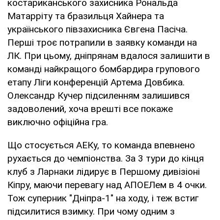
костариканського захисника Рональда
Матарріту та бразильця Хайнера та
українського півзахисника Євгена Пасіча.
Перші троє потрапили в заявку команди на
ЛК. При цьому, дніпрянам вдалося залишити в
команді найкращого бомбардира групового
етапу Ліги конференцій Артема Довбика.
Олександр Кучер підсиленням залишився
задоволений, хоча врешті все покаже
виключно офіційна гра.
Що стосується АЕКу, то команда впевнено
рухається до чемпіонства. За 3 тури до кінця
клуб з Ларнаки лідирує в Першому дивізіоні
Кіпру, маючи перевагу над АПОЕЛем в 4 очки.
Тож суперник "Дніпра-1" на ходу, і теж встиг
підсилитися взимку. При чому одним з