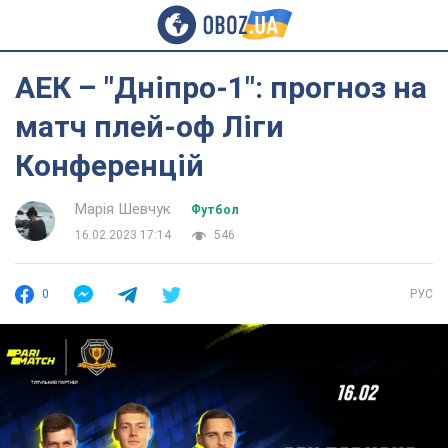
АЕК – "Дніпро-1": прогноз на
матч плей-оф Ліги
Конференцій
Марія Шевчук
Футбол
16.02.2023 17:14
546
0
РУС