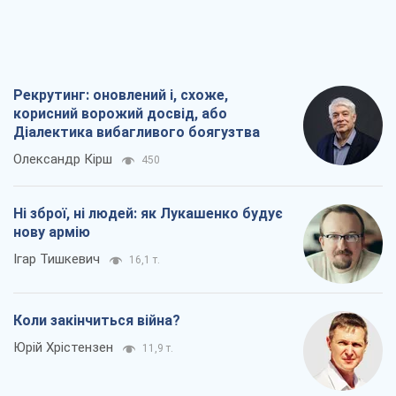
Рекрутинг: оновлений і, схоже,
корисний ворожий досвід, або
Діалектика вибагливого боягузтва
Олександр Кірш
450
Ні зброї, ні людей: як Лукашенко будує
нову армію
Ігар Тишкевич
16,1 т.
Коли закінчиться війна?
Юрій Хрістензен
11,9 т.