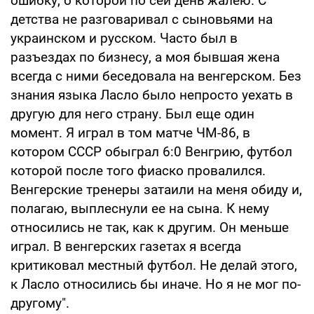
ошибку, о которой по сей день жалею. С
детства не разговаривал с сыновьями на
украинском и русском. Часто был в
разъездах по бизнесу, а моя бывшая жена
всегда с ними беседовала на венгерском. Без
знания языка Ласло было непросто уехать в
другую для него страну. Был еще один
момент. Я играл в том матче ЧМ-86, в
котором СССР обыграл 6:0 Венгрию, футбол
которой после того фиаско провалился.
Венгерские тренеры затаили на меня обиду и,
полагаю, выплеснули ее на сына. К нему
относились не так, как к другим. Он меньше
играл. В венгерских газетах я всегда
критиковал местный футбол. Не делай этого,
к Ласло относились бы иначе. Но я не мог по-
другому".