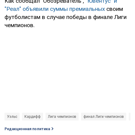
Как сообщал "Обозреватель",
"Ювентус" и
"Реал" объявили суммы премиальных
своим
футболистам в случае победы в финале Лиги
чемпионов.
Уэльс
Кардифф
Лига чемпионов
финал Лиги чемпионов
Р
Редакционная политика