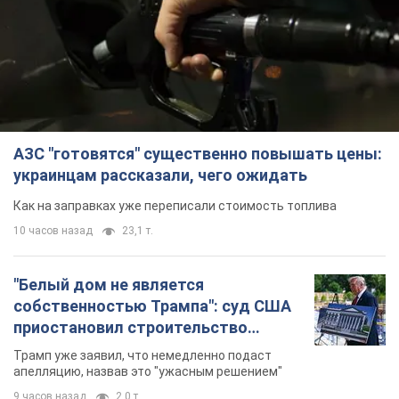
АЗС "готовятся" существенно повышать цены:
украинцам рассказали, чего ожидать
Как на заправках уже переписали стоимость топлива
10 часов назад
23,1 т.
"Белый дом не является
собственностью Трампа": суд США
приостановил строительство
бального зала стоимостью 400 млн
Трамп уже заявил, что немедленно подаст
долларов
апелляцию, назвав это "ужасным решением"
9 часов назад
2,0 т.