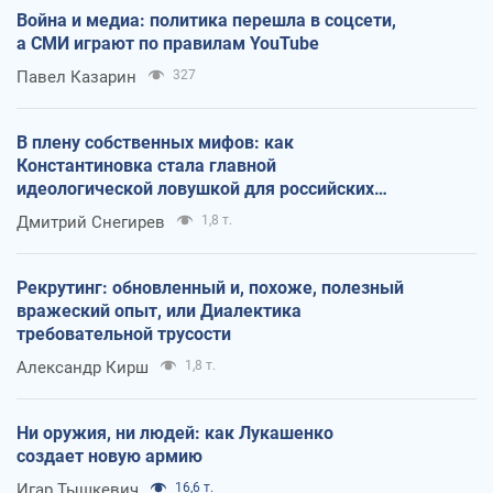
Война и медиа: политика перешла в соцсети,
а СМИ играют по правилам YouTube
Павел Казарин
327
В плену собственных мифов: как
Константиновка стала главной
идеологической ловушкой для российских
оккупантов
Дмитрий Снегирев
1,8 т.
Рекрутинг: обновленный и, похоже, полезный
вражеский опыт, или Диалектика
требовательной трусости
Александр Кирш
1,8 т.
Ни оружия, ни людей: как Лукашенко
создает новую армию
Игар Тышкевич
16,6 т.