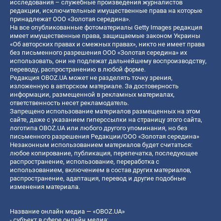
исследования – служебные произведения журналистов
редакции, исключительные имущественные права на которые
принадлежат ООО «Золотая середина».
На все опубликованные фотоматериалы Getty Images редакция
имеет имущественные права, защищаемые законом Украины
«Об авторских правах и смежных правах», никто не имеет права
без письменного разрешения ООО «Золотая середина» их
использовать, они не подлежат дальнейшему воспроизводству,
переводу, распространению в любой форме.
Редакция OBOZ.UA может не разделять точку зрения,
изложенную в авторском материале. За достоверность
информации, размещенной в рекламных материалах,
ответственность несет рекламодатель.
Запрещено использование материалов размещенных на этом
сайте, даже с указанием гиперссылки на страницу этого сайта,
логотипа OBOZ.UA или любого другого упоминания, но без
письменного разрешения Редакции/ООО «Золотая середина»
Незаконным использованием материалов будет считаться:
любое копирование, публикация, перепечатка, последующее
распространение, использование, переработка с
использованием, включением в состав других материалов,
распространение, адаптация, перевод и другие подобные
изменения материала.
Название онлайн медиа — «OBOZ.UA»
- субъект в сфере онлайн медиа;