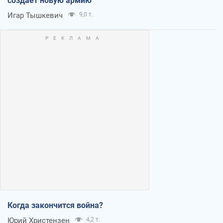
создает новую армию
Игар Тышкевич
9,0 т.
Когда закончится война?
Юрий Христензен
4,2 т.