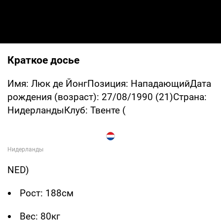
Краткое досье
Имя: Люк де ЙонгПозиция: НападающийДата
рождения (возраст): 27/08/1990 (21)Страна:
НидерландыКлуб: Твенте (
NED)
Рост: 188см
Вес: 80кг