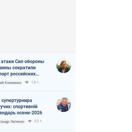
 атаки Сил обороны
аины сократили
порт российских
тепродуктов
1,6 т.
ей Клименко
 супертурнира
учих: спортивній
ендарь осени-2026
3,5 т.
сандр Липенко