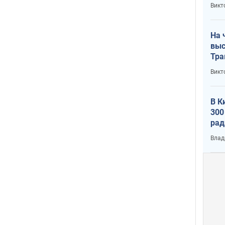
кри
Викт
лог
На 
выс
Тра
Викт
В К
300
рад
воп
Влад