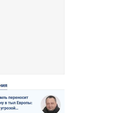
ения
мль переносит
ну в тыл Европы:
 угрозой