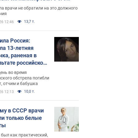
ессивном" раке
а врачи не обратили на это должного
ния
13,7 т.
26 12:46
била Россия:
ла 13-летняя
чка, раненая в
льтате российской
и на Сумскую
день во время
сть. Фото
ского обстрела погибли
т, отчим и бабушка
10,0 т.
26 12:13
му в СССР врачи
ли только белые
ты
 был как практический,