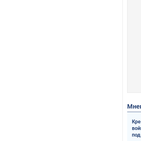
Мн
Кре
вой
под