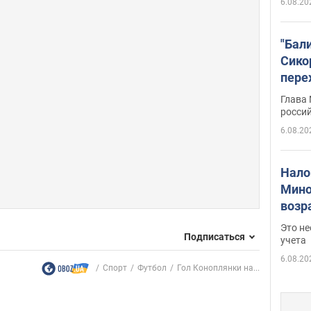
6.08.20
"Бал
Сико
пере
Укра
Глава
росси
6.08.20
Нало
Мино
возра
нужн
Это н
Подписаться
учета
6.08.20
Спорт
Футбол
Гол Коноплянки на...