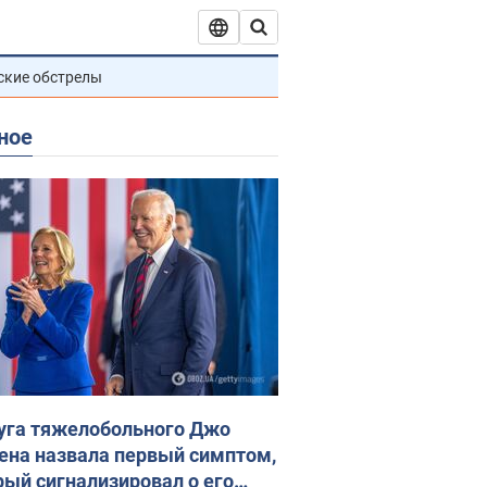
ские обстрелы
ное
уга тяжелобольного Джо
ена назвала первый симптом,
рый сигнализировал о его