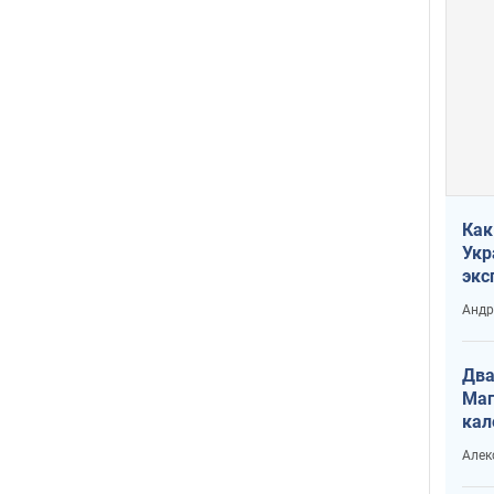
Как
Укр
экс
неф
Андр
Два
Маг
кал
Алек