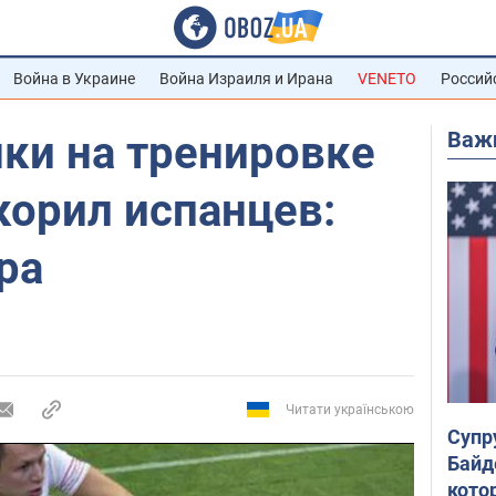
Война в Украине
Война Израиля и Ирана
VENETO
Россий
Важ
ки на тренировке
корил испанцев:
ра
Читати українською
Супр
Байд
кото