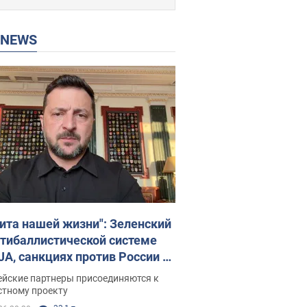
P NEWS
ита нашей жизни": Зеленский
нтибаллистической системе
JA, санкциях против России и
ержке аграриев. Видео
ейские партнеры присоединяются к
стному проекту