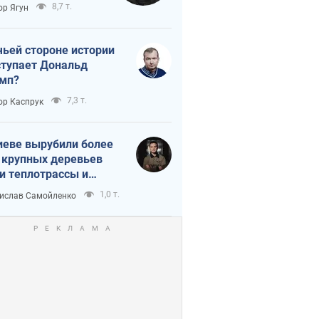
тическая
8,7 т.
ор Ягун
истика
чьей стороне истории
тупает Дональд
мп?
7,3 т.
ор Каспрук
иеве вырубили более
 крупных деревьев
и теплотрассы и
реки Генплану
1,0 т.
ислав Самойленко