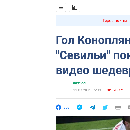
Герои войны
Гол Коноплян
"Севильи" по
видео шедев
Футбол
22.07.2015 15:33
70,7 т.
363