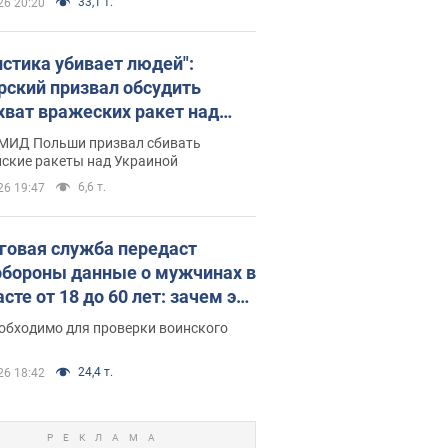
33,1 т.
26 20:20
истика убивает людей":
рский призвал обсудить
хват вражеских ракет над
иной
 МИД Польши призвал сбивать
йские ракеты над Украиной
6,6 т.
26 19:47
говая служба передаст
бороны данные о мужчинах в
сте от 18 до 60 лет: зачем это
о
еобходимо для проверки воинского
24,4 т.
26 18:42