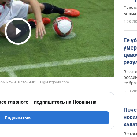
"агр
Сначал
внима
6.08.20
Play Video
Ее у
умер
дево
резу
атак
В тот 
обла
россий
ее бра
6.08.20
рсе главного – подпишитесь на Новини на
Поче
носи
Подписаться
хала
В этом