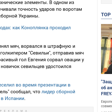
хнические элементы. В одном из
ачивали точность ударов по воротам
TO
сборной Украины.
водах: как Коноплянка проходил
инял мяч, ворвался в штрафную и
 голкипером "Севильи", отправив мяч
расивый гол Евгения сорвал овации у
 новичок севильцев удостоился
"Защ
еселил во время презентации в
об а
ель" сообщал, что
лидер сборной
FREY
 в Испании
.
подд
Европ
совме