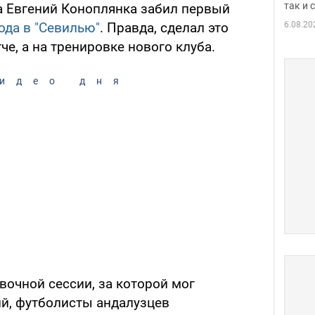
так и
а Евгений Коноплянка забил первый
6.08.20
ода в "Севилью"
. Правда, сделал это
е, а на тренировке нового клуба.
идео дня
вочной сессии, за которой мог
, футболисты андалузцев