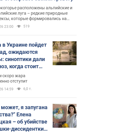
окогорье расположены альпийские и
пийские луга – редкие природные
ексы, которые формировались на
ении сотен лет
519
26 23:00
 в Украине пойдет
пад, ожидаются
ы: синоптики дали
оз, когда стоит
ать изменения
м скоро жара
ды
енно отступит
6,0 т.
26 14:59
, может, я запугана
ства?" Елена
цкая – об убийстве
шки-диссидентки