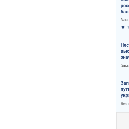
рос
бал
Вита
1
Нес
выс
зна
Ольг
Зап
пут
укр
Леон