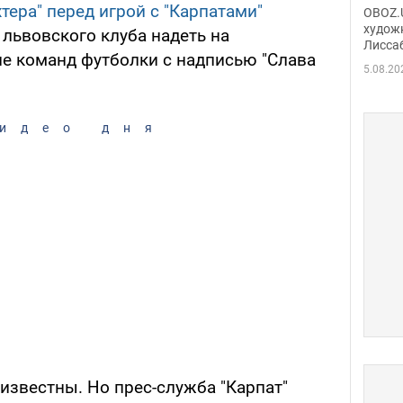
Аллы
тера" перед игрой с "Карпатами"
OBOZ.U
сына
худож
львовского клуба надеть на
Лисса
Порт
е команд футболки с надписью "Слава
деть
5.08.20
идео дня
известны. Но прес-служба "Карпат"