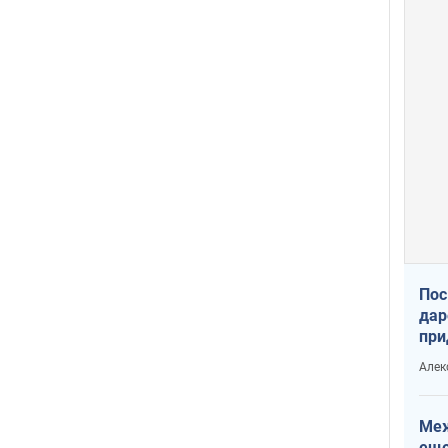
Пос
дар
при
Укр
Алек
Меж
еще