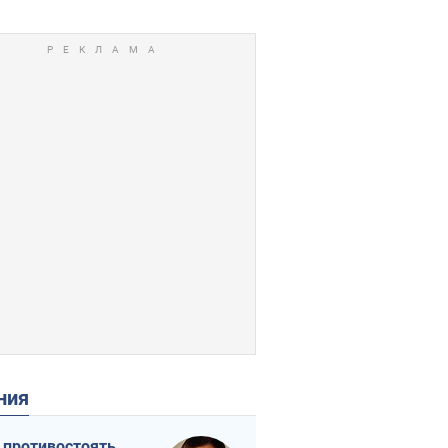
ения
 противостоять