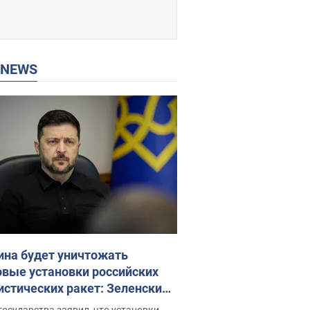
P NEWS
ина будет уничтожать
овые установки российских
истических ракет: Зеленский
ел заседание СНБО
государства заявил, что установки