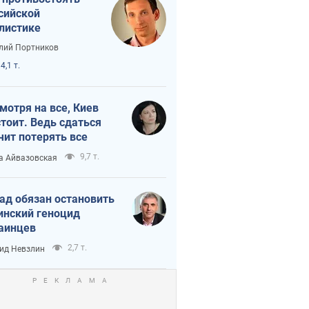
сийской
листике
лий Портников
4,1 т.
мотря на все, Киев
тоит. Ведь сдаться
чит потерять все
9,7 т.
а Айвазовская
ад обязан остановить
инский геноцид
аинцев
2,7 т.
ид Невзлин