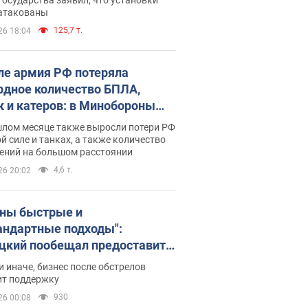
 атакованы
125,7 т.
26 18:04
ле армия РФ потеряла
рдное количество БПЛА,
к и катеров: в Минобороны
родовали статистику
шлом месяце также выросли потери РФ
й силе и танках, а также количество
ений на большом расстоянии
4,6 т.
26 20:02
ны быстрые и
андартные подходы":
цкий пообещал предоставить
есу приоритетный доступ к
и иначе, бизнес после обстрелов
щимся складским
ит поддержку
ещениям
930
26 00:08