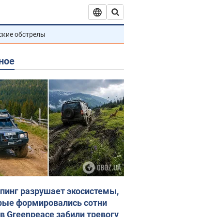
ские обстрелы
ное
пинг разрушает экосистемы,
рые формировались сотни
 в Greenpeace забили тревогу