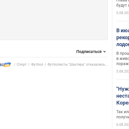
будут
5.08.20
В ию
реко
лодо
обна
Подписаться
В про
в живо
пораж
Спорт
Футбол
Футболисты "Шахтера" отказались...
5.08.20
"Нуж
нест
Коре
бизн
Так ил
имею
получ
пом
6.08.20