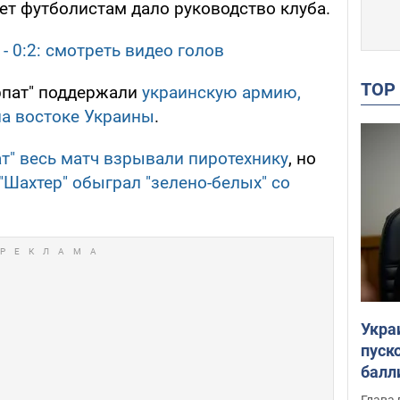
вет футболистам дало руководство клуба.
- 0:2: смотреть видео голов
TO
арпат" поддержали
украинскую армию,
а востоке Украины
.
т" весь матч взрывали пиротехнику
, но
"Шахтер" обыграл "зелено-белых" со
Укра
пуск
балл
пров
Глава 