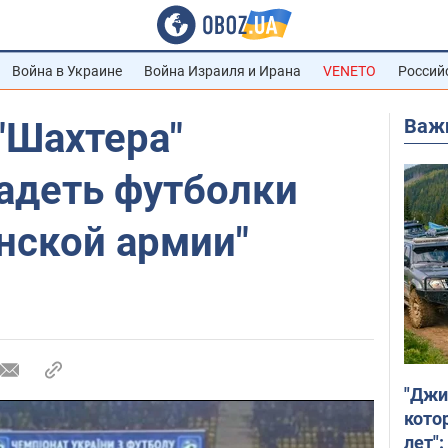
Война в Украине
Война Израиля и Ирана
VENETO
Россий
Важ
"Шахтера"
адеть футболки
нской армии"
"Джи
кото
лет":