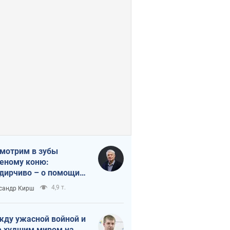
мотрим в зубы
еному коню:
дирчиво – о помощи
аине
4,9 т.
сандр Кирш
ду ужасной войной и
 худшим миром на