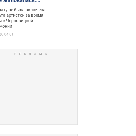
е жаловалась:
ько получала
лату не была включена
ца
та артистки за время
ы в Черновицкой
монии
26 04:01