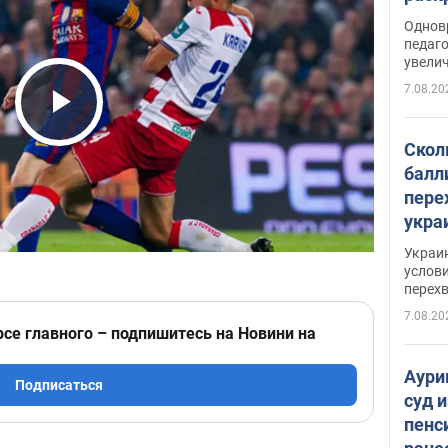
Однов
педаг
увелич
7.08.20
Play Video
Скол
балл
пере
укра
июле
Украи
назв
услови
перех
7.08.20
рсе главного – подпишитесь на Новини на
Аури
Подписаться
суд 
пенс