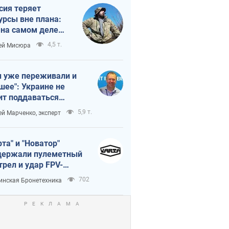
сия теряет
урсы вне плана:
 на самом деле
тует темп войны
4,5 т.
ей Мисюра
 уже переживали и
шее": Украине не
ит поддаваться
аянию из-за
5,9 т.
ей Марченко, эксперт
етного террора
рта" и "Новатор"
ержали пулеметный
трел и удар FPV-
на, сохранив жизнь
702
инская Бронетехника
церу ВСУ