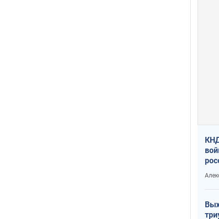
КНД
вой
рос
сев
Алек
Вых
три