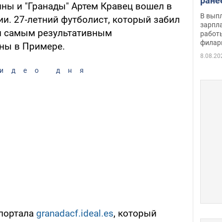
ране
ы и "Гранады" Артем Кравец вошел в
скол
В вып
и. 27-летний футболист, который забил
певи
зарпла
ал самым результативным
работ
филар
ны в Примере.
8.08.20
идео дня
 портала
granadacf.ideal.es
, который