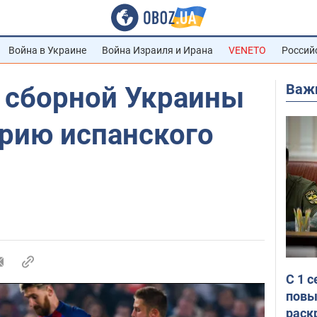
Война в Украине
Война Израиля и Ирана
VENETO
Россий
Важ
сборной Украины
орию испанского
С 1 
повы
раск