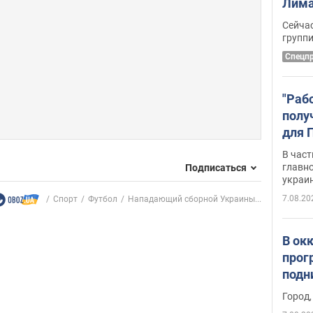
Лима
крит
Сейчас
удал
групп
Спецп
"Раб
полу
для 
докл
В част
новы
главн
Подписаться
украи
7.08.20
Спорт
Футбол
Нападающий сборной Украины...
В ок
прог
подн
виде
Город,