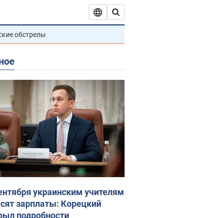
ские обстрелы
ное
сентября украинским учителям
сят зарплаты: Корецкий
рыл подробности