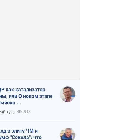
Р как катализатор
ны, или О новом этапе
сийско-
ерокорейского союза
948
сей Кущ
од в элиту ЧМ и
умф "Сокола": что