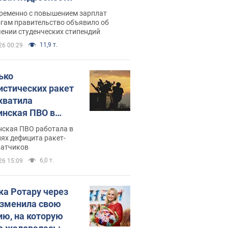
ременно с повышением зарплат
огам правительство объявило об
ении студенческих стипендий
11,9 т.
26 00:29
ько
истических ракет
хватила
инская ПВО в
: в Минобороны
нская ПВО работала в
али цифру
ях дефицита ракет-
ватчиков
6,0 т.
26 15:09
ка Ротару через
изменила свою
ию, на которую