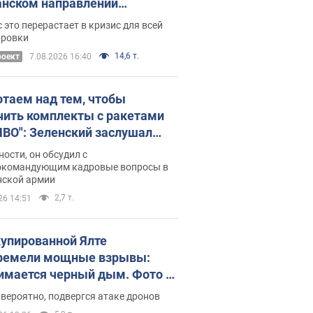
нском направлении
ический дискомфорт: как это
 это перерастает в кризис для всей
ось
ировки
14,6 т.
роект
7.08.2026 16:40
отаем над тем, чтобы
чить комплекты с ракетами
ПВО": Зеленский заслушал
ад Драпатого и объявил о
ности, он обсудил с
х мерах
окомандующим кадровые вопросы в
нской армии
2,7 т.
26 14:51
купированной Ялте
ремели мощные взрывы:
имается черный дым. Фото и
о
 вероятно, подвергся атаке дронов