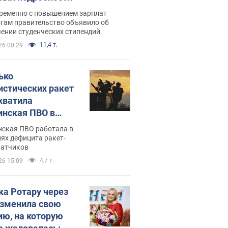
ременно с повышением зарплат
огам правительство объявило об
ении студенческих стипендий
11,4 т.
26 00:29
ько
истических ракет
хватила
инская ПВО в
: в Минобороны
нская ПВО работала в
али цифру
ях дефицита ракет-
ватчиков
4,7 т.
26 15:09
ка Ротару через
изменила свою
ию, на которую