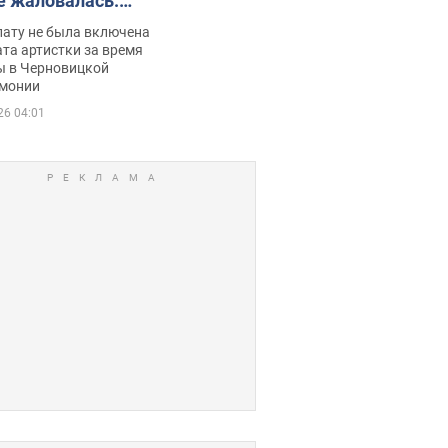
е жаловалась:
ько получала
лату не была включена
ца
та артистки за время
ы в Черновицкой
монии
26 04:01