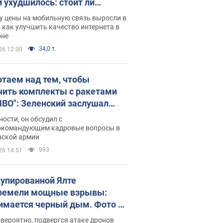
и ухудшилось: стоит ли
ваться на цены
у цены на мобильную связь выросли в
 как улучшить качество интернета в
оне
34,0 т.
26 12:00
отаем над тем, чтобы
чить комплекты с ракетами
ПВО": Зеленский заслушал
ад Драпатого и объявил о
ности, он обсудил с
х мерах
окомандующим кадровые вопросы в
нской армии
993
26 14:51
купированной Ялте
ремели мощные взрывы:
имается черный дым. Фото и
о
 вероятно, подвергся атаке дронов