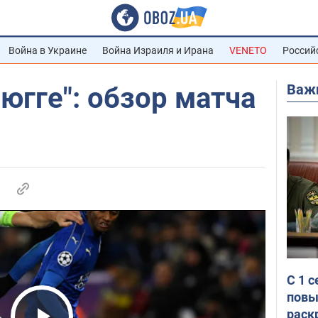
Война в Украине
Война Израиля и Ирана
VENETO
Россий
Важ
рюгге": обзор матча
С 1 
повы
раск