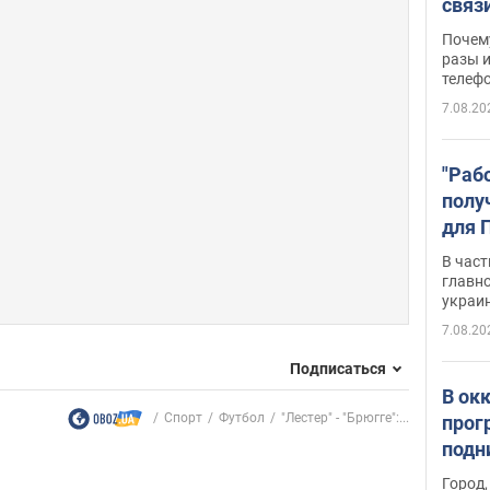
связ
жало
Почем
разы и
телеф
7.08.20
"Раб
полу
для 
докл
В част
новы
главн
украи
7.08.20
Подписаться
В ок
Спорт
Футбол
"Лестер" - "Брюгге":...
прог
подн
виде
Город,