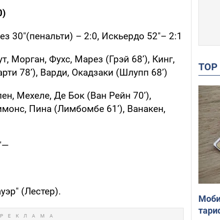
0)
рез 30"(пенальти) – 2:0, Искьердо 52"– 2:1
т, Морган, Фухс, Марез (Грэй 68’), Кинг,
TO
ти 78’), Варди, Окадзаки (Шлупп 68’)
лен, Мехеле, Де Бок (Ван Рейн 70’),
имонс, Пина (Лимбомбе 61’), Ванакен,
"—
уэр" (Лестер).
Моби
тари