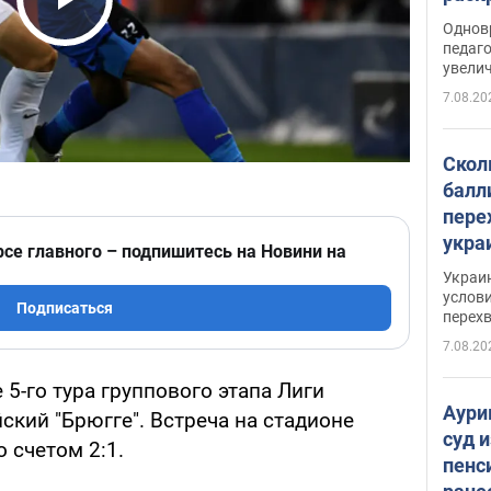
Play Video
Однов
педаг
увелич
7.08.20
Скол
балл
пере
укра
рсе главного – подпишитесь на Новини на
июле
Украи
назв
услови
Подписаться
перех
7.08.20
 5-го тура группового этапа Лиги
Аури
кий "Брюгге". Встреча на стадионе
суд 
 счетом 2:1.
пенс