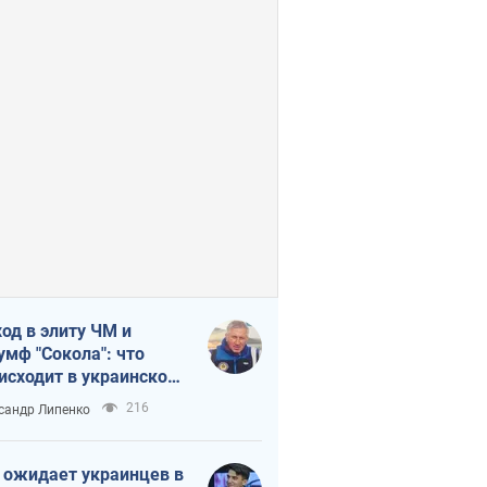
од в элиту ЧМ и
умф "Сокола": что
исходит в украинском
кее
216
сандр Липенко
 ожидает украинцев в