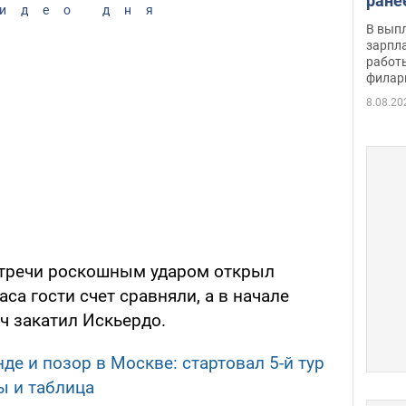
ране
идео дня
скол
В вып
певи
зарпла
работ
филар
8.08.20
стречи роскошным ударом открыл
аса гости счет сравняли, а в начале
ч закатил Искьердо.
де и позор в Москве: стартовал 5-й тур
ы и таблица