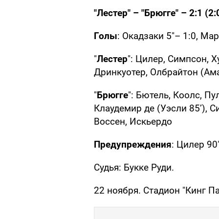
"Лестер" – "Брюгге" – 2:1 (2:
Голы
: Окадзаки 5"– 1:0, Ма
"
Лестер
": Цилер, Симпсон, Ху
Дринкуотер, Олбрайтон (Амар
"
Брюгге
": Бютель, Коолс, Пу
Клаудемир де (Уэсли 85’), С
Воссен, Искьердо
Предупреждения
: Цилер 90
Судья: Букке Руди.
22 ноября. Стадион "Кинг Па