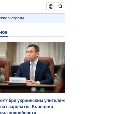
ские обстрелы
ное
сентября украинским учителям
сят зарплаты: Корецкий
рыл подробности