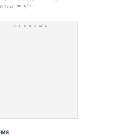
4,5 т.
26 13:26
ения