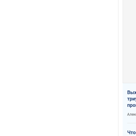
Вых
три
про
хок
Алек
Что