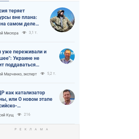
сия теряет
урсы вне плана:
 на самом деле
тует темп войны
3,1 т.
ей Мисюра
 уже переживали и
шее": Украине не
ит поддаваться
аянию из-за
5,2 т.
ей Марченко, эксперт
етного террора
Р как катализатор
ны, или О новом этапе
сийско-
ерокорейского союза
216
сей Кущ