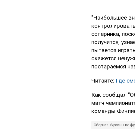
"Наибольшее вн
контролировать
соперника, поск
получится, узна
пытается играт
окажется ненуж
постараемся нав
Читайте:
Где см
Как сообщал "О
матч чемпионат
команды Финля
Сборная Украины по фу