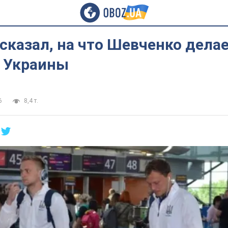
сказал, на что Шевченко дела
й Украины
6
8,4 т.