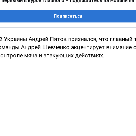
 первыми в курсе главного – подпишитесь на Новини на
Подписаться
й Украины Андрей Пятов признался, что главный 
оманды Андрей Шевченко акцентирует внимание 
контроле мяча и атакующих действиях.