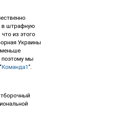
чественно
ь в штрафную
 что из этого
сборная Украины
 меньше
, поэтому мы
"
Команда1
".
 отборочный
циональной