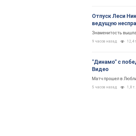
Отпуск Леси Ни
ведущую неспра
Знаменитость вышла 
9 часов назад
12,4 т
"Динамо" с побе
Видео
Матч прошел в Любл
5 часов назад
1,8 т.