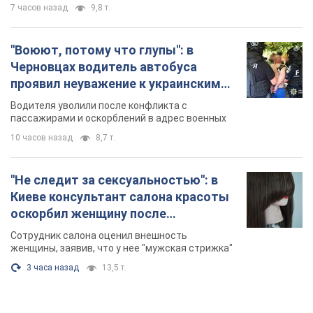
7 часов назад
9,8 т.
"Воюют, потому что глупы": в
Черновцах водитель автобуса
проявил неуважение к украинским
военным и поплатился за это.
Водителя уволили после конфликта с
Видео
пассажирами и оскорблений в адрес военных
10 часов назад
8,7 т.
"Не следит за сексуальностью": в
Киеве консультант салона красоты
оскорбил женщину после
химиотерапии, разгорелся скандал.
Сотрудник салона оценил внешность
Фото
женщины, заявив, что у нее "мужская стрижка"
3 часа назад
13,5 т.