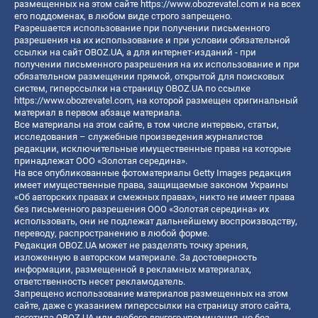
размещенных на этом сайте
https://www.obozrevatel.com
и на всех
его поддоменах, в любом виде строго запрещено.
Разрешается использование при получении письменного
разрешения на их использование и при условии обязательной
ссылки на сайт OBOZ.UA, а для интернет-изданий - при
получении письменного разрешения на их использование и при
обязательном размещении прямой, открытой для поисковых
систем, гиперссылки на страницу OBOZ.UA по ссылке
https://www.obozrevatel.com
, на которой размещен оригинальный
материал в первом абзаце материала.
Все материалы на этом сайте, в том числе интервью, статьи,
исследования – служебные произведения журналистов
редакции, исключительные имущественные права на которые
принадлежат ООО «Золотая середина».
На все опубликованные фотоматериалы Getty Images редакция
имеет имущественные права, защищаемые законом Украины
«Об авторских правах и смежных правах», никто не имеет права
без письменного разрешения ООО «Золотая середина» их
использовать, они не подлежат дальнейшему воспроизводству,
переводу, распространению в любой форме.
Редакция OBOZ.UA может не разделять точку зрения,
изложенную в авторском материале. За достоверность
информации, размещенной в рекламных материалах,
ответственность несет рекламодатель.
Запрещено использование материалов размещенных на этом
сайте, даже с указанием гиперссылки на страницу этого сайта,
логотипа OBOZ.UA или любого другого упоминания, но без