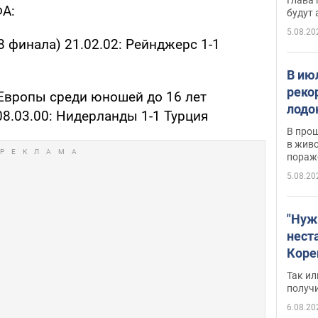
ФА:
будут
5.08.20
8 финала) 21.02.02: Рейнджерс 1-1
В ию
реко
Европы среди юношей до 16 лет
лодо
08.03.00: Нидерланды 1-1 Турция
обна
В про
в живо
пораж
5.08.20
"Нуж
нест
Коре
бизн
Так ил
имею
получ
пом
6.08.20