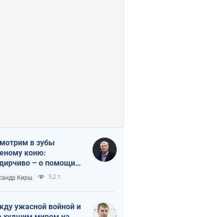
мотрим в зубы
еному коню:
дирчиво – о помощи
аине
5,2 т.
сандр Кирш
ду ужасной войной и
 худшим миром на