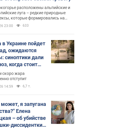
окогорье расположены альпийские и
пийские луга – редкие природные
ексы, которые формировались на
ении сотен лет
633
26 23:00
 в Украине пойдет
пад, ожидаются
ы: синоптики дали
оз, когда стоит
ать изменения
м скоро жара
ды
енно отступит
6,7 т.
26 14:59
, может, я запугана
ства?" Елена
цкая – об убийстве
шки-диссидентки