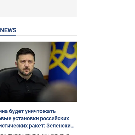
P NEWS
ина будет уничтожать
овые установки российских
истических ракет: Зеленский
ел заседание СНБО
государства заявил, что установки