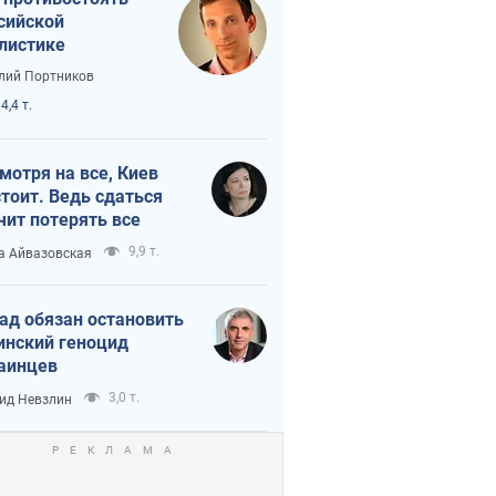
сийской
листике
лий Портников
4,4 т.
мотря на все, Киев
тоит. Ведь сдаться
чит потерять все
9,9 т.
а Айвазовская
ад обязан остановить
инский геноцид
аинцев
3,0 т.
ид Невзлин