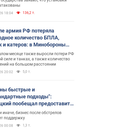
 атакованы
136,2 т.
26 18:04
ле армия РФ потеряла
рдное количество БПЛА,
к и катеров: в Минобороны
родовали статистику
шлом месяце также выросли потери РФ
й силе и танках, а также количество
ений на большом расстоянии
5,0 т.
26 20:02
ны быстрые и
андартные подходы":
цкий пообещал предоставить
есу приоритетный доступ к
и иначе, бизнес после обстрелов
щимся складским
ит поддержку
ещениям
1,3 т.
26 00:08