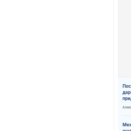
Пос
дар
при
Укр
Алек
Меж
еще