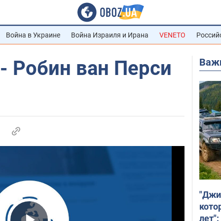
Война в Украине
Война Израиля и Ирана
VENETO
Россий
Важ
- Робин ван Перси
"Джи
кото
лет":