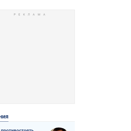
ения
 противостоять