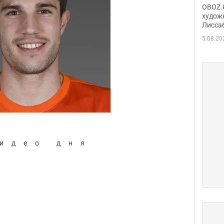
Аллы
OBOZ.U
сына
худож
Лисса
Порт
деть
5.08.20
идео дня