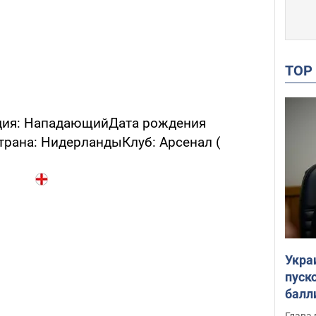
TO
ция: НападающийДата рождения
Страна: НидерландыКлуб: Арсенал (
Укра
пуск
балл
пров
Глава 