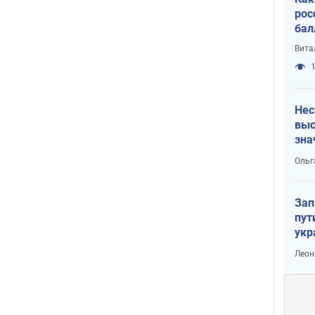
рос
бал
Вита
1
Нес
выс
зна
Ольг
Зап
пут
укр
Леон