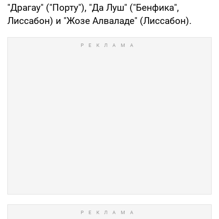
"Драгау" ("Порту"), "Да Луш" ("Бенфика",
Лиссабон) и "Жозе Алваладе" (Лиссабон).