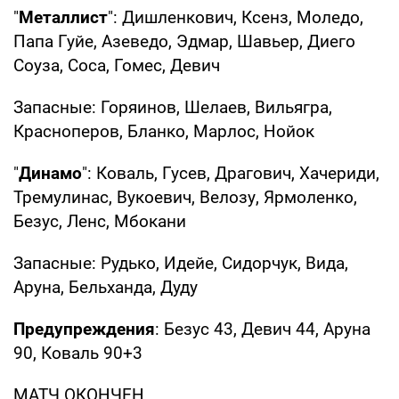
"
Металлист
": Дишленкович, Ксенз, Моледо,
Папа Гуйе, Азеведо, Эдмар, Шавьер, Диего
Соуза, Соса, Гомес, Девич
Запасные: Горяинов, Шелаев, Вильягра,
Красноперов, Бланко, Марлос, Нойок
"
Динамо
": Коваль, Гусев, Драгович, Хачериди,
Тремулинас, Вукоевич, Велозу, Ярмоленко,
Безус, Ленс, Мбокани
Запасные: Рудько, Идейе, Сидорчук, Вида,
Аруна, Бельханда, Дуду
Предупреждения
: Безус 43, Девич 44, Аруна
90, Коваль 90+3
МАТЧ ОКОНЧЕН