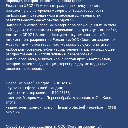
переводу, распространению в любой форме.
Редакция OBOZ.UA может не разделять точку зрения,
изложенную в авторском материале. За достоверность
информации, размещенной в рекламных материалах,
ответственность несет рекламодатель.
Запрещено использование материалов размещенных на этом
сайте, даже с указанием гиперссылки на страницу этого сайта,
логотипа OBOZ.UA или любого другого упоминания, но без
письменного разрешения Редакции/ООО «Золотая середина»
Незаконным использованием материалов будет считаться:
любое копирование, публикация, перепечатка, последующее
распространение, использование, переработка с
использованием, включением в состав других материалов,
распространение, адаптация, перевод и другие подобные
изменения материала.
Название онлайн медиа — «OBOZ.UA»
- субъект в сфере онлайн медиа;
- идентификатор медиа — R40-06156;
- почтовый адрес — ул. Деревообрабатывающая, д. 7, г. Киев,
01013;
- адрес электронной почты —
[email protected]
; - телефон — (044)
585 46 20
© 2026 Все права защищены, ООО "Золотая середина".