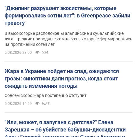
"Джипинг разрушает экосистемы, которые
формировались сотни лет": в Greenpeace забили
тревогу
В высокогорье расположены альпийские и субальпийские
луга – редкие природные комплексы, которые формировались
на протяжении сотен лет
534
5.08.2026 23:00
Жара в Украине пойдет на спад, ожидаются
грозы: синоптики дали прогноз, когда стоит
ожидать изменения погоды
Совсем скоро жара постепенно отступит
6,0 т.
5.08.2026 14:59
"Или, может, я запугана с детства?" Елена
Зарецкая – об убийстве бабушки-диссидентки
Аллы Горской, критике сына Стуса и бегстве в