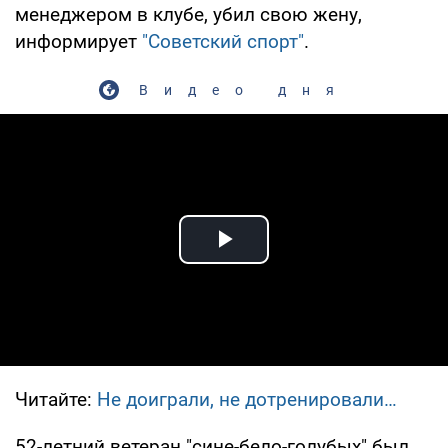
менеджером в клубе, убил свою жену,
информирует
"Советский спорт"
.
Видео дня
Play Video
Читайте:
Не доиграли, не дотренировали…
52-летний ветеран "сине-бело-голубых" был