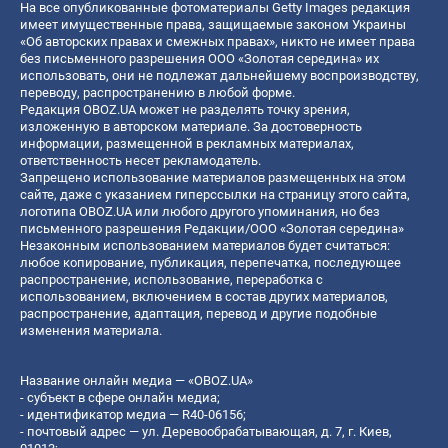
На все опубликованные фотоматериалы Getty Images редакция
имеет имущественные права, защищаемые законом Украины
«Об авторских правах и смежных правах», никто не имеет права
без письменного разрешения ООО «Золотая середина» их
использовать, они не подлежат дальнейшему воспроизводству,
переводу, распространению в любой форме.
Редакция OBOZ.UA может не разделять точку зрения,
изложенную в авторском материале. За достоверность
информации, размещенной в рекламных материалах,
ответственность несет рекламодатель.
Запрещено использование материалов размещенных на этом
сайте, даже с указанием гиперссылки на страницу этого сайта,
логотипа OBOZ.UA или любого другого упоминания, но без
письменного разрешения Редакции/ООО «Золотая середина»
Незаконным использованием материалов будет считаться:
любое копирование, публикация, перепечатка, последующее
распространение, использование, переработка с
использованием, включением в состав других материалов,
распространение, адаптация, перевод и другие подобные
изменения материала.
Название онлайн медиа — «OBOZ.UA»
- субъект в сфере онлайн медиа;
- идентификатор медиа — R40-06156;
- почтовый адрес — ул. Деревообрабатывающая, д. 7, г. Киев,