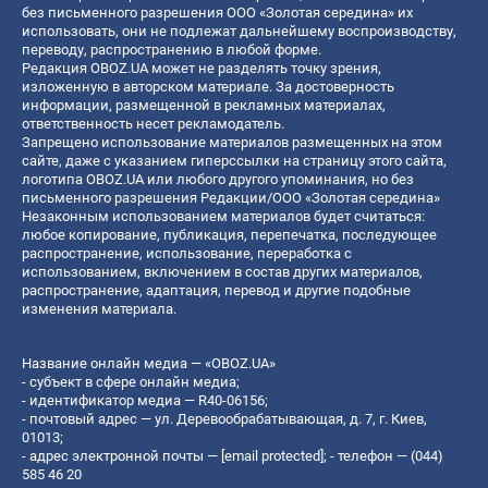
без письменного разрешения ООО «Золотая середина» их
использовать, они не подлежат дальнейшему воспроизводству,
переводу, распространению в любой форме.
Редакция OBOZ.UA может не разделять точку зрения,
изложенную в авторском материале. За достоверность
информации, размещенной в рекламных материалах,
ответственность несет рекламодатель.
Запрещено использование материалов размещенных на этом
сайте, даже с указанием гиперссылки на страницу этого сайта,
логотипа OBOZ.UA или любого другого упоминания, но без
письменного разрешения Редакции/ООО «Золотая середина»
Незаконным использованием материалов будет считаться:
любое копирование, публикация, перепечатка, последующее
распространение, использование, переработка с
использованием, включением в состав других материалов,
распространение, адаптация, перевод и другие подобные
изменения материала.
Название онлайн медиа — «OBOZ.UA»
- субъект в сфере онлайн медиа;
- идентификатор медиа — R40-06156;
- почтовый адрес — ул. Деревообрабатывающая, д. 7, г. Киев,
01013;
- адрес электронной почты —
[email protected]
; - телефон — (044)
585 46 20