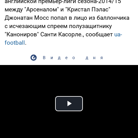
английской премьер-лиги сезона-2014/15
между "Арсеналом" и "Кристал Пэлас"
Джонатан Мосс попал в лицо из баллончика
с исчезающим спреем полузащитнику
"Канониров" Санти Касорле., сообщает
ua-
football
.
Видео дня
Play Video