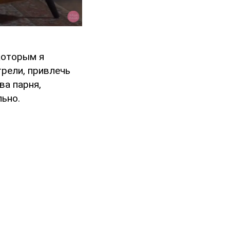
которым я
трели, привлечь
ва парня,
льно.