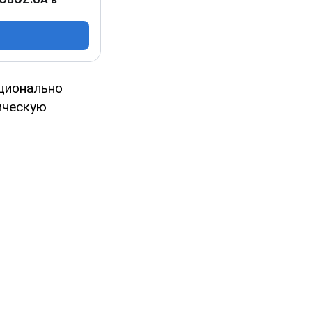
оционально
ическую