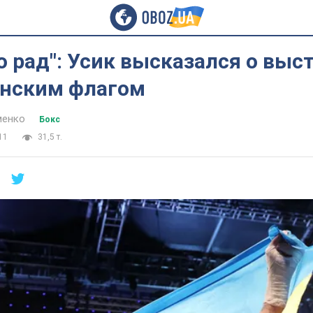
о рад": Усик высказался о выс
инским флагом
менко
Бокс
11
31,5 т.