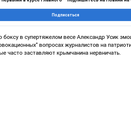
Подписаться
о боксу в супертяжелом весе Александр Усик эм
ровокационных" вопросах журналистов на патриот
рые часто заставляют крымчанина нервничать.