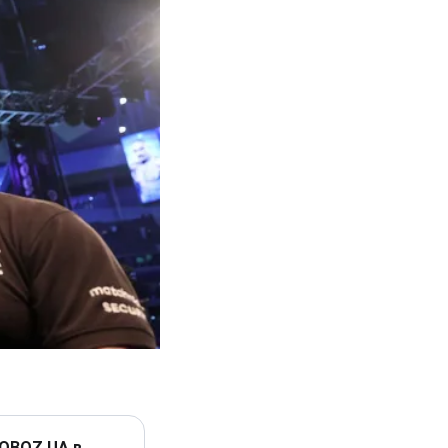
 OBOZ.UA в