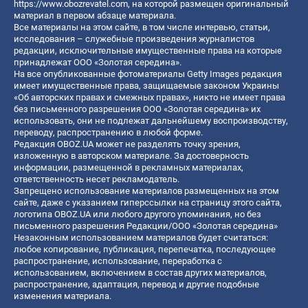
https://www.obozrevatel.com
, на которой размещен оригинальный
материал в первом абзаце материала.
Все материалы на этом сайте, в том числе интервью, статьи,
исследования – служебные произведения журналистов
редакции, исключительные имущественные права на которые
принадлежат ООО «Золотая середина».
На все опубликованные фотоматериалы Getty Images редакция
имеет имущественные права, защищаемые законом Украины
«Об авторских правах и смежных правах», никто не имеет права
без письменного разрешения ООО «Золотая середина» их
использовать, они не подлежат дальнейшему воспроизводству,
переводу, распространению в любой форме.
Редакция OBOZ.UA может не разделять точку зрения,
изложенную в авторском материале. За достоверность
информации, размещенной в рекламных материалах,
ответственность несет рекламодатель.
Запрещено использование материалов размещенных на этом
сайте, даже с указанием гиперссылки на страницу этого сайта,
логотипа OBOZ.UA или любого другого упоминания, но без
письменного разрешения Редакции/ООО «Золотая середина»
Незаконным использованием материалов будет считаться:
любое копирование, публикация, перепечатка, последующее
распространение, использование, переработка с
использованием, включением в состав других материалов,
распространение, адаптация, перевод и другие подобные
изменения материала.