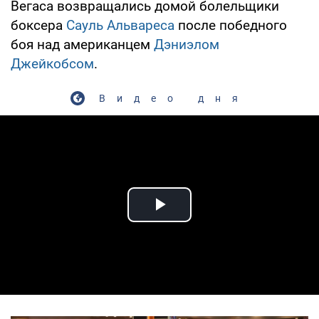
Вегаса возвращались домой болельщики
боксера
Сауль Альвареса
после победного
боя над американцем
Дэниэлом
Джейкобсом
.
Видео дня
Play Video