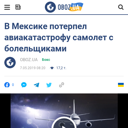
В Мексике потерпел
авиакатастрофу самолет с
болельщиками
OBOZ.UA
Бокс
7.05.2019 08:20
17,2 т.
0