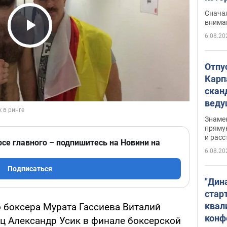
"агр
Сначал
внима
6.08.20
Play Video
Отпу
Карп
скан
вед
несп
Знаме
захе
пряму
и расс
рсе главного – подпишитесь на Новини на
6.08.20
Подписаться
"Дин
стар
квал
 боксера Мурата Гассиева Виталий
конф
ец Александр Усик в финале боксерской