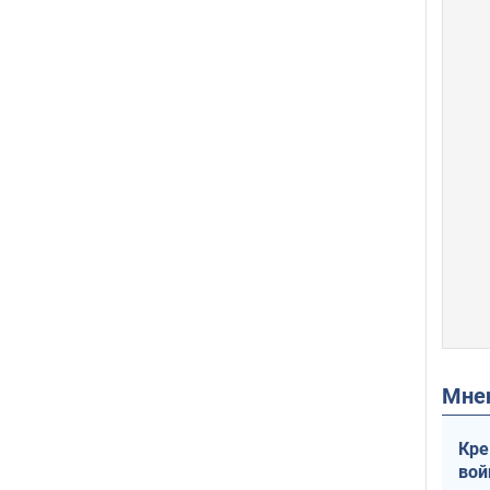
Мн
Кре
вой