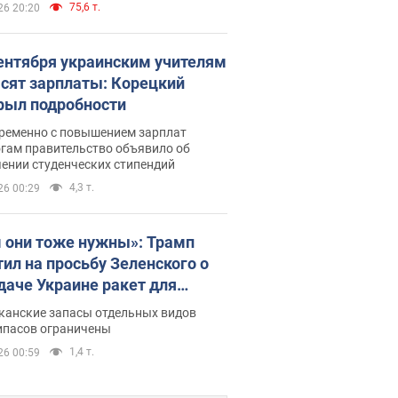
75,6 т.
26 20:20
сентября украинским учителям
сят зарплаты: Корецкий
рыл подробности
ременно с повышением зарплат
огам правительство объявило об
ении студенческих стипендий
4,3 т.
26 00:29
 они тоже нужны»: Трамп
тил на просьбу Зеленского о
даче Украине ракет для
ot
канские запасы отдельных видов
ипасов ограничены
1,4 т.
26 00:59