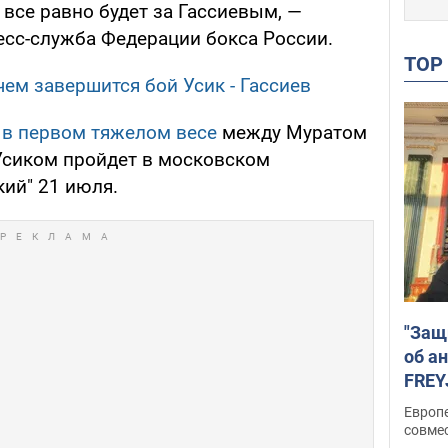
 все равно будет за Гассиевым, —
есс-служба Федерации бокса России.
TO
чем завершится бой Усик - Гассиев
в первом тяжелом весе
между Муратом
Усиком пройдет в московском
ий" 21 июля.
"Защ
об а
FREY
подд
Европ
совме