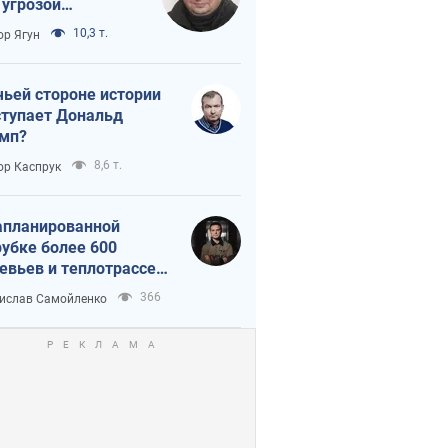
 угрозой
тическая
10,3 т.
ор Ягун
истика
чьей стороне истории
тупает Дональд
мп?
8,6 т.
ор Каспрук
апланированной
убке более 600
евьев и теплотрассе:
 происходит на
366
ислав Самойленко
емках в Киеве