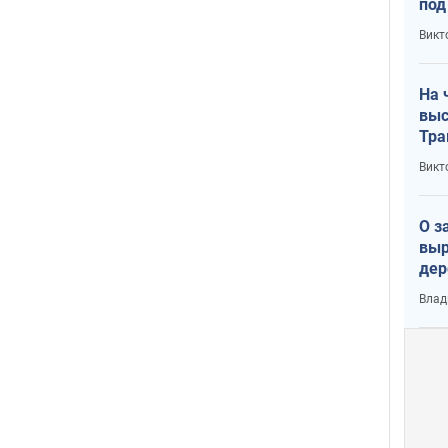
под
кри
Викт
лог
На 
выс
Тра
Викт
О з
выр
дер
что
Влад
Тер