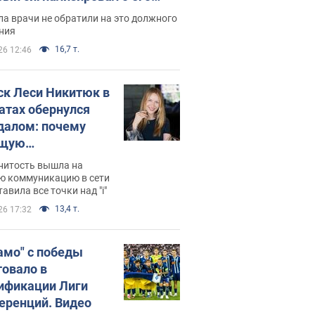
ессивном" раке
а врачи не обратили на это должного
ния
16,7 т.
26 12:46
ск Леси Никитюк в
атах обернулся
далом: почему
ущую
раведливо
нитость вышла на
йтили
ю коммуникацию в сети
тавила все точки над "i"
13,4 т.
26 17:32
амо" с победы
товало в
ификации Лиги
еренций. Видео