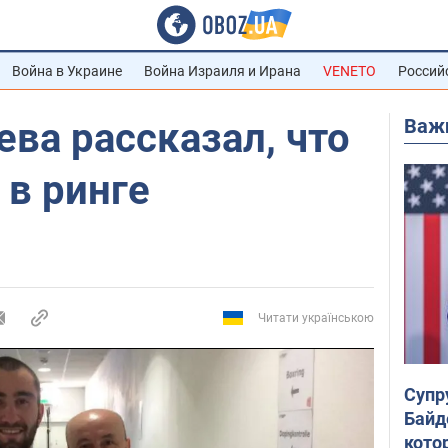
Война в Украине
Война Израиля и Ирана
VENETO
Россий
Важ
ева рассказал, что
 в ринге
Читати українською
Супр
Байд
кото