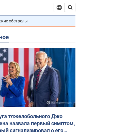
ские обстрелы
ное
уга тяжелобольного Джо
ена назвала первый симптом,
рый сигнализировал о его