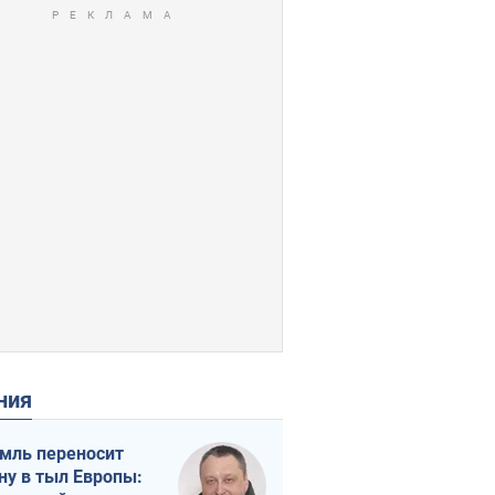
ения
мль переносит
ну в тыл Европы: