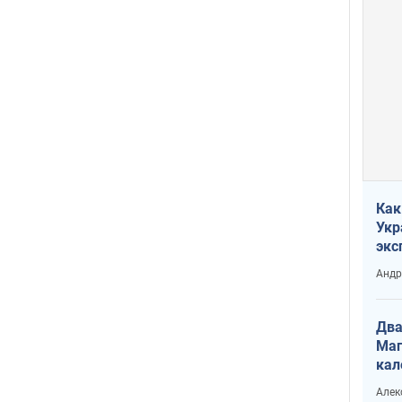
Как
Укр
экс
неф
Андр
Два
Маг
кал
Алек