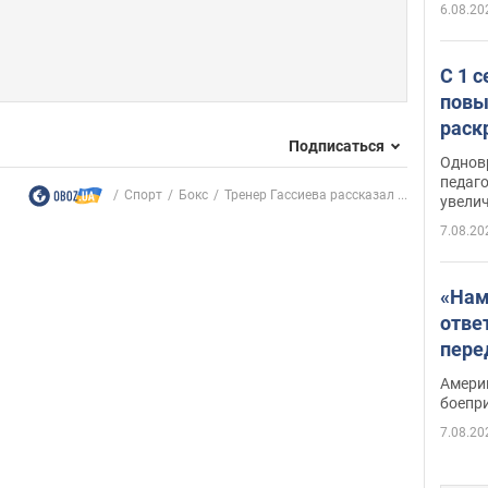
6.08.20
С 1 
повы
раск
Подписаться
Однов
педаг
Спорт
Бокс
Тренер Гассиева рассказал ...
увелич
7.08.20
«Нам
отве
пере
Patri
Амери
боепр
7.08.20