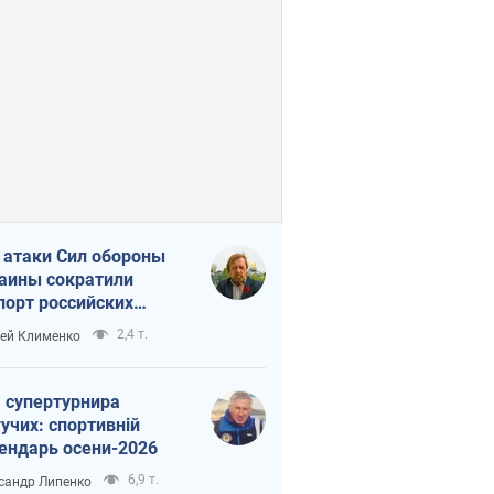
 атаки Сил обороны
аины сократили
порт российских
тепродуктов
2,4 т.
ей Клименко
 супертурнира
учих: спортивній
ендарь осени-2026
6,9 т.
сандр Липенко