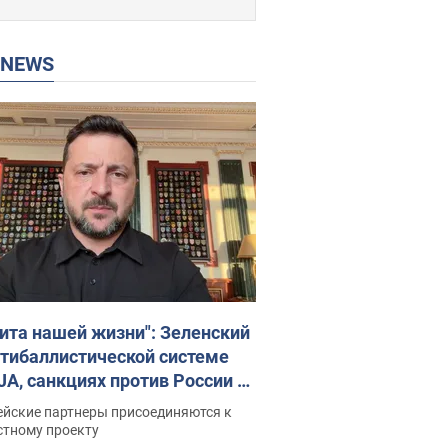
P NEWS
ита нашей жизни": Зеленский
нтибаллистической системе
JA, санкциях против России и
ержке аграриев. Видео
ейские партнеры присоединяются к
стному проекту