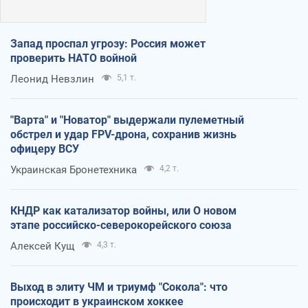
Запад проспал угрозу: Россия может
проверить НАТО войной
Леонид Невзлин
5,1 т.
"Варта" и "Новатор" выдержали пулеметный
обстрел и удар FPV-дрона, сохранив жизнь
офицеру ВСУ
Украинская Бронетехника
4,2 т.
КНДР как катализатор войны, или О новом
этапе российско-северокорейского союза
Алексей Кущ
4,3 т.
Выход в элиту ЧМ и триумф "Сокола": что
происходит в украинском хоккее