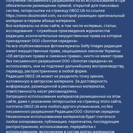
получении письменного разрешения на их использование и при
обязательном размещении прямой, открытой для поисковых
систем, гиперссылки на страницу OBOZ.UA по ссылке
https://www.obozrevatel.com
, на которой размещен оригинальный
материал в первом абзаце материала.
Все материалы на этом сайте, в том числе интервью, статьи,
исследования – служебные произведения журналистов
редакции, исключительные имущественные права на которые
принадлежат ООО «Золотая середина».
На все опубликованные фотоматериалы Getty Images редакция
имеет имущественные права, защищаемые законом Украины
«Об авторских правах и смежных правах», никто не имеет права
без письменного разрешения ООО «Золотая середина» их
использовать, они не подлежат дальнейшему воспроизводству,
переводу, распространению в любой форме.
Редакция OBOZ.UA может не разделять точку зрения,
изложенную в авторском материале. За достоверность
информации, размещенной в рекламных материалах,
ответственность несет рекламодатель.
Запрещено использование материалов размещенных на этом
сайте, даже с указанием гиперссылки на страницу этого сайта,
логотипа OBOZ.UA или любого другого упоминания, но без
письменного разрешения Редакции/ООО «Золотая середина»
Незаконным использованием материалов будет считаться:
любое копирование, публикация, перепечатка, последующее
распространение, использование, переработка с
использованием, включением в состав других материалов,