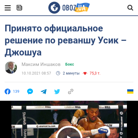
Принято официальное
решение по реваншу Усик –
Джошуа
Максим Иншаков
Бокс
10.10.2021 08:57
2 минуты
75,3 т.
139