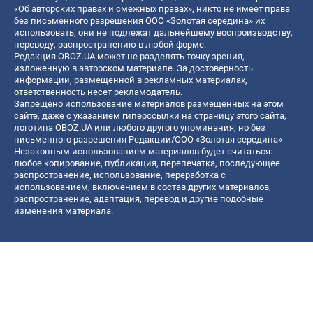
«Об авторских правах и смежных правах», никто не имеет права
без письменного разрешения ООО «Золотая середина» их
использовать, они не подлежат дальнейшему воспроизводству,
переводу, распространению в любой форме.
Редакция OBOZ.UA может не разделять точку зрения,
изложенную в авторском материале. За достоверность
информации, размещенной в рекламных материалах,
ответственность несет рекламодатель.
Запрещено использование материалов размещенных на этом
сайте, даже с указанием гиперссылки на страницу этого сайта,
логотипа OBOZ.UA или любого другого упоминания, но без
письменного разрешения Редакции/ООО «Золотая середина»
Незаконным использованием материалов будет считаться:
любое копирование, публикация, перепечатка, последующее
распространение, использование, переработка с
использованием, включением в состав других материалов,
распространение, адаптация, перевод и другие подобные
изменения материала.
Название онлайн медиа — «OBOZ.UA»
- субъект в сфере онлайн медиа;
- идентификатор медиа — R40-06156;
- почтовый адрес — ул. Деревообрабатывающая, д. 7, г. Киев,
01013;
- адрес электронной почты —
[email protected]
; - телефон — (044)