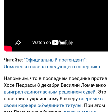
Читайте:
''Официальный претендент'':
Ломаченко назвал следующего соперника
Напомним, что в последнем поединке против
Хосе Педрасы 8 декабря Василий Ломаченко
выиграл единогласным решением судей
. Это
позволило украинскому боксеру
впервые в
своей карьере объединить титулы
. При этом