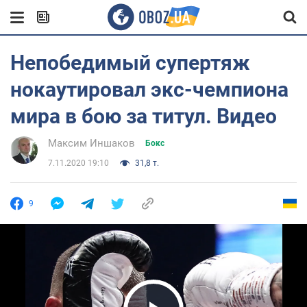
Непобедимый супертяж
нокаутировал экс-чемпиона
мира в бою за титул. Видео
Максим Иншаков
Бокс
7.11.2020 19:10
31,8 т.
9