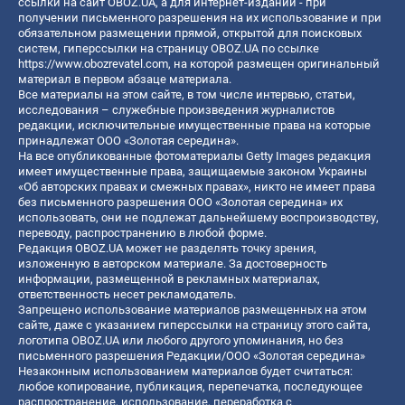
ссылки на сайт OBOZ.UA, а для интернет-изданий - при
получении письменного разрешения на их использование и при
обязательном размещении прямой, открытой для поисковых
систем, гиперссылки на страницу OBOZ.UA по ссылке
https://www.obozrevatel.com
, на которой размещен оригинальный
материал в первом абзаце материала.
Все материалы на этом сайте, в том числе интервью, статьи,
исследования – служебные произведения журналистов
редакции, исключительные имущественные права на которые
принадлежат ООО «Золотая середина».
На все опубликованные фотоматериалы Getty Images редакция
имеет имущественные права, защищаемые законом Украины
«Об авторских правах и смежных правах», никто не имеет права
без письменного разрешения ООО «Золотая середина» их
использовать, они не подлежат дальнейшему воспроизводству,
переводу, распространению в любой форме.
Редакция OBOZ.UA может не разделять точку зрения,
изложенную в авторском материале. За достоверность
информации, размещенной в рекламных материалах,
ответственность несет рекламодатель.
Запрещено использование материалов размещенных на этом
сайте, даже с указанием гиперссылки на страницу этого сайта,
логотипа OBOZ.UA или любого другого упоминания, но без
письменного разрешения Редакции/ООО «Золотая середина»
Незаконным использованием материалов будет считаться:
любое копирование, публикация, перепечатка, последующее
распространение, использование, переработка с