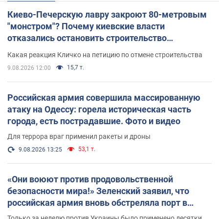
Киево-Печерскую лавру закроют 80-метровым
"монстром"? Почему киевские власти
отказались остановить строительство
небоскреба "московского верующего"
Какая реакция Кличко на петицию по отмене строительства
15,7 т.
9.08.2026 12:00
Российская армия совершила массированную
атаку на Одессу: горела историческая часть
города, есть пострадавшие. Фото и видео
Для террора враг применил ракеты и дроны
53,1 т.
9.08.2026 13:25
«Они воюют против продовольственной
безопасности мира!» Зеленский заявил, что
российская армия вновь обстреляла порт в
Одессе
Только за неделю против Украины было применено десятки