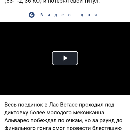
(53-1-2, 36 КО) и потерял свой титул.
Видео дня
Play Video
Весь поединок в Лас-Вегасе проходил под
диктовку более молодого мексиканца.
Альварес побеждал по очкам, но за раунд до
финального гонга смог провести блестящую