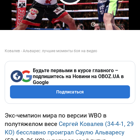
Play Video
Будьте первыми в курсе главного –
подпишитесь на Новини на OBOZ.UA в
Google
Подписаться
Экс-чемпион мира по версии WBO в
полутяжелом весе
Сергей Ковалев (34-4-1, 29
КО) бесславно проиграл Саулю Альваресу