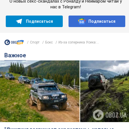
О новых секс-скандалах с Роналду и Неймаром читай у
нас в Telegram!
Подписаться
Подписаться
Спорт
Бокс
Из-за соперника Усика:...
Важное