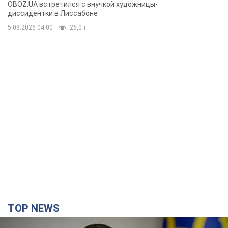
Горской, критике сына Стуса и
OBOZ.UA встретился с внучкой художницы-
бегстве в Португалию с пятью
диссидентки в Лиссабоне
детьми
5.08.2026 04:00
26,0 т.
TOP NEWS