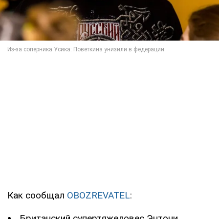
Как сообщал
OBOZREVATEL
:
Британский супертяжеловес Энтони