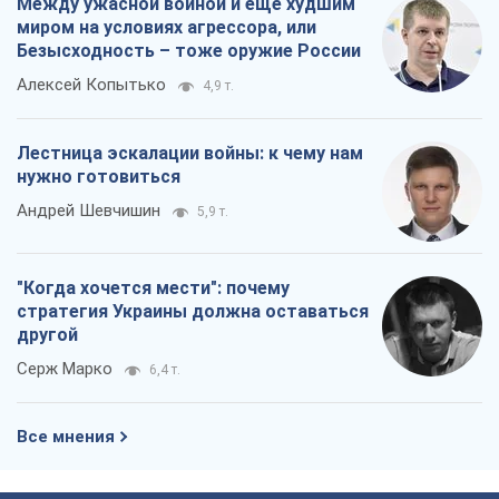
Между ужасной войной и еще худшим
миром на условиях агрессора, или
Безысходность – тоже оружие России
Алексей Копытько
4,9 т.
Лестница эскалации войны: к чему нам
нужно готовиться
Андрей Шевчишин
5,9 т.
"Когда хочется мести": почему
стратегия Украины должна оставаться
другой
Серж Марко
6,4 т.
Все мнения