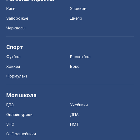
Киев
Харьков
Запорожье
Днепр
Черкассы
Спорт
Футбол
Баскетбол
Хоккей
Бокс
Формула-1
Моя школа
ГДЗ
Учебники
Онлайн уроки
ДПА
ЗНО
НМТ
СНГ решебники