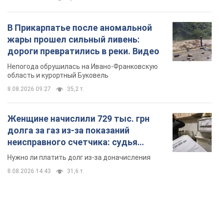
В Прикарпатье после аномальной
жары прошел сильный ливень:
дороги превратились в реки. Видео
Непогода обрушилась на Ивано-Франковскую
область и курортный Буковель
8.08.2026 09:27
35,2 т.
Женщине начислили 729 тыс. грн
долга за газ из-за показаний
неисправного счетчика: судья
вынес неожиданное решение
Нужно ли платить долг из-за доначисления
8.08.2026 14:43
31,6 т.