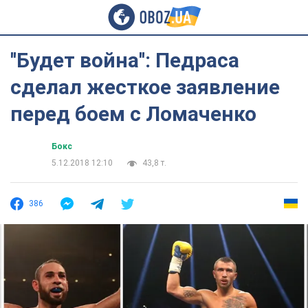
''Будет война'': Педраса
сделал жесткое заявление
перед боем с Ломаченко
Бокс
5.12.2018 12:10
43,8 т.
386