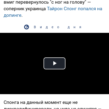
вмиг перевернулось "с ног на голову" —
соперник украинца
Тайрон Спонг попался на
допинге
.
Видео дня
Play Video
Спонга на данный момент еще не
дисквалифицировали, но чуда не случится —